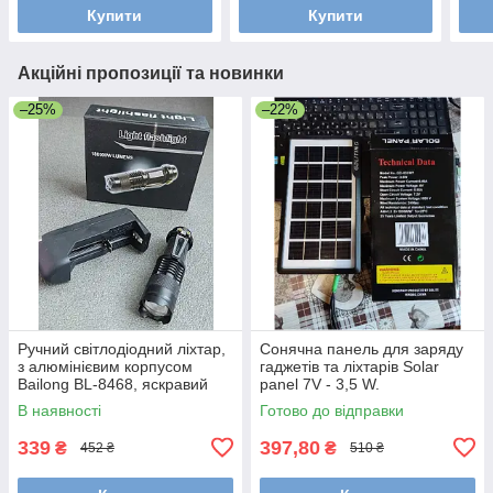
Купити
Купити
Акційні пропозиції та новинки
–25%
–22%
Ручний світлодіодний ліхтар,
Сонячна панель для заряду
з алюмінієвим корпусом
гаджетів та ліхтарів Solar
Bailong BL-8468, яскравий
panel 7V - 3,5 W.
В наявності
Готово до відправки
339
397,80
₴
₴
452 ₴
510 ₴