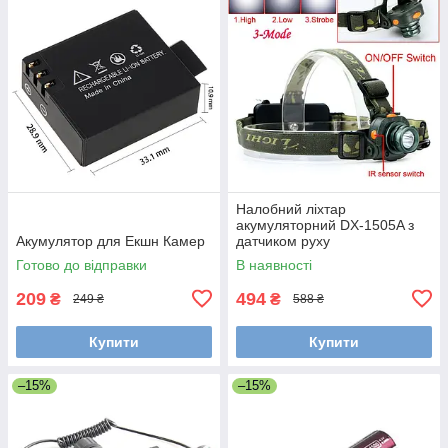
Налобний ліхтар
акумуляторний DX-1505A з
Акумулятор для Екшн Камер
датчиком руху
Готово до відправки
В наявності
209
494
₴
₴
249 ₴
588 ₴
Купити
Купити
–15%
–15%