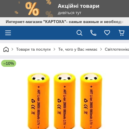
Интернет-магазин "КАРТОХА"- самые важные и необходим
Товари та послуги
Те, чого у Вас немає
Світлотехнік
–10%