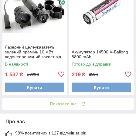
Лазерний целеуказатель
зелений промінь 10 мВт
Акумулятор 14500 X-Bailong
водонепроникний захист від
8800 mAh
вібрації кріплення 21 мм
В наявності
Готово до відправки
виносна
1 537
219
₴
₴
1 808 ₴
258 ₴
Купити
Купити
Показати ще
Про нас
98% позитивних з 127 відгуків за рік