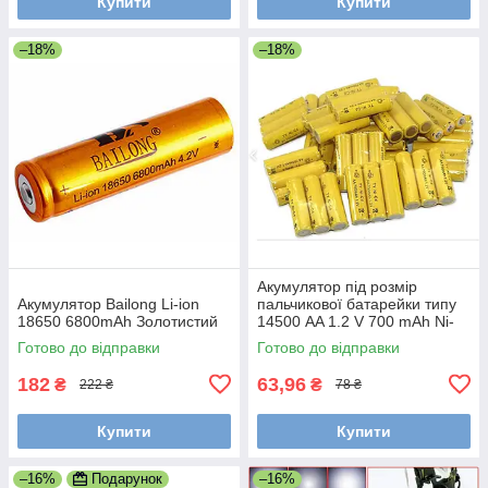
Купити
Купити
–18%
–18%
Акумулятор під розмір
Акумулятор Bailong Li-ion
пальчикової батарейки типу
18650 6800mAh Золотистий
14500 AA 1.2 V 700 mAh Ni-
Cd, діаметр 14 мм, довжина
Готово до відправки
Готово до відправки
50 мм.
182
63,96
₴
₴
222 ₴
78 ₴
Купити
Купити
–16%
Подарунок
–16%