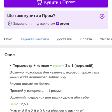
Купити з
Що таке купити з Пром?
Замовлення під захистом
Опис
Характеристики
Доставка
Оплата
Умови 
Опис
Термометр + компас +
лупа
= 3 в 1 (порожній)
Відмінно підходить для кемпінгу, пішого туризму та
інших видів активного відпочинку
Зручно носити як брелок
Простий у використанні і розумінні
Відмінний подарунок для ваших друзів або себе
Вага
: 12,5 г
Розмір: 8,5 х 2,9 х 0,8 см (брелок в комплекті)