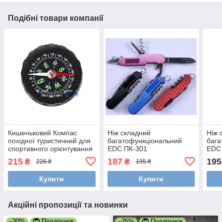
Подібні товари компанії
Кишеньковий Компас
Ніж складний
Ніж 
похідної туристичний для
багатофункціональний
бага
спортивного орієнтування
EDC ПК-301
EDC
215
187
195
₴
₴
226 ₴
195 ₴
Купити
Купити
Акційні пропозиції та новинки
–30%
Подарунок
–25%
Подарунок