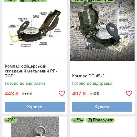
Компас офіцерський
складаний металевий PF-
TCP
Компас DC 45-2
Готово до відправки
Готово до відправки
443
407
₴
₴
633 ₴
542 ₴
Купити
Купити
–20%
–15%
Подарунок