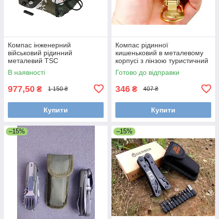
Компас інженерний
Компас рідинної
військовий рідинний
кишеньковий в металевому
металевий TSC
корпусі з лінзою туристичний
для спортивного
В наявності
Готово до відправки
орієнтування
977,50
346
₴
₴
1 150 ₴
407 ₴
Купити
Купити
–15%
–15%