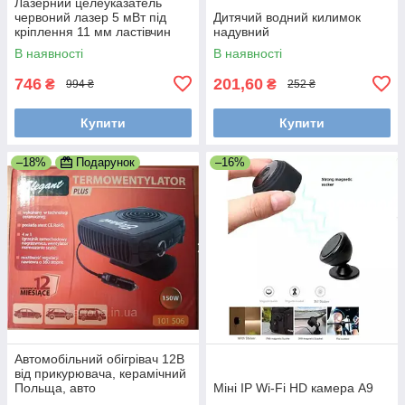
Лазерний целеуказатель
червоний лазер 5 мВт під
Дитячий водний килимок
кріплення 11 мм ластівчин
надувний
хвіст 21 мм планка Вівера
В наявності
В наявності
Пикатинни
746
201,60
₴
₴
994 ₴
252 ₴
Купити
Купити
–18%
Подарунок
–16%
Автомобільний обігрівач 12В
від прикурювача, керамічний
Польща, авто
Міні IP Wi-Fi HD камера A9
тепловентилятор 12В