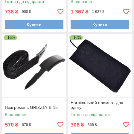
Готово до відправки
В наявності
738
1 367
₴
₴
900 ₴
1 627 ₴
Купити
Купити
–16%
–16%
Нагрівальний елемент для
Нож ремень GRIZZLY B-15
одягу
В наявності
Готово до відправки
570
308
₴
₴
678 ₴
366 ₴