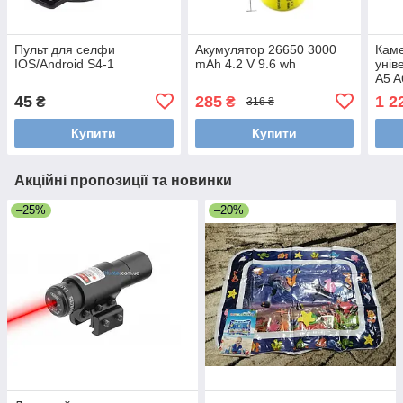
Пульт для селфи
Акумулятор 26650 3000
Каме
IOS/Android S4-1
mAh 4.2 V 9.6 wh
унів
A5 A
Cabr
45
285
1 2
₴
₴
316 ₴
CCD
Купити
Купити
Акційні пропозиції та новинки
–25%
–20%