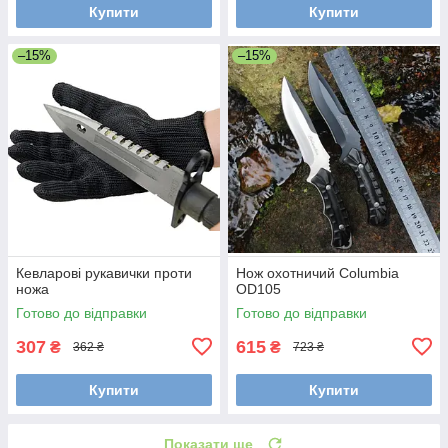
Купити
Купити
–15%
–15%
Кевларові рукавички проти
Нож охотничий Columbia
ножа
OD105
Готово до відправки
Готово до відправки
307
615
₴
₴
362 ₴
723 ₴
Купити
Купити
Показати ще