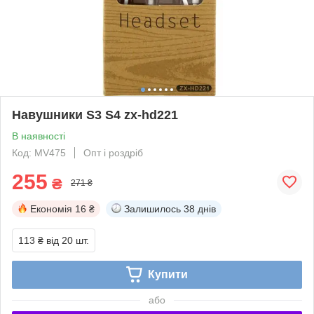
Навушники S3 S4 zx-hd221
В наявності
Код: MV475
Опт і роздріб
255
₴
271 ₴
Економія
16 ₴
Залишилось
38 днів
113 ₴
від 20 шт.
Купити
або