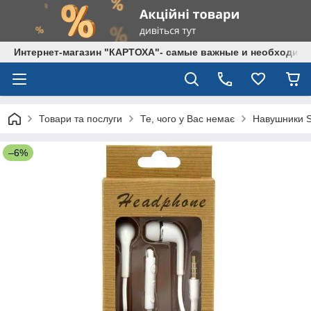
Интернет-магазин "КАРТОХА"- самые важные и необходим
Товари та послуги
Те, чого у Вас немає
Навушники S
–6%