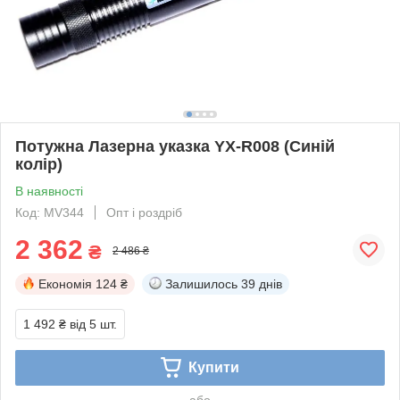
Потужна Лазерна указка YX-R008 (Синій
колір)
В наявності
Код: MV344
Опт і роздріб
2 362
₴
2 486 ₴
Економія
124 ₴
Залишилось
39 днів
1 492 ₴
від 5 шт.
Купити
або