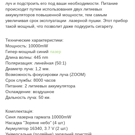
луч и подстроить его под ваши необходимости. Питание
происходит путем использования двух литиевых
аккумуляторов повышенной мощности, тем самым
увеличивая срок эксплуатации лазерной пушки. Этот прибор
такой мощный, что позволит даже подкурить сигарету.
Технические характеристики:
Мощность: 10000mW
Гипер-мощный синий
лазер
Длина волны: 445 nm
Поляризация: линейная (50:1)
Диаметр луча: 1,2 мм.
Возможность фокусировки луча (ZOOM)
Срок службы: 8000 часов
Питание: 2 литиевых аккумулятора
Охлаждение: воздушное
Дальность луча: 50 км.
Комплектація:
Синя лазерна гармата 10000mW
Насадка "Зоряне небо" (4 шт.)
Акумулятор 16340, 3.7 V (2 шт.)
Універсальне (подвійне) зарядний пристрій