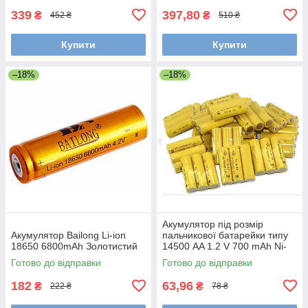
339
397,80
₴
₴
452 ₴
510 ₴
Купити
Купити
–18%
–18%
Акумулятор під розмір
Акумулятор Bailong Li-ion
пальчикової батарейки типу
18650 6800mAh Золотистий
14500 AA 1.2 V 700 mAh Ni-
Cd, діаметр 14 мм, довжина
Готово до відправки
Готово до відправки
50 мм.
182
63,96
₴
₴
222 ₴
78 ₴