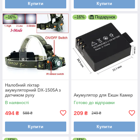
Купити
Купити
–16%
–16%
Подарунок
Налобний ліхтар
акумуляторний DX-1505A з
датчиком руху
Акумулятор для Екшн Камер
В наявності
Готово до відправки
494
209
₴
₴
588 ₴
249 ₴
Купити
Купити