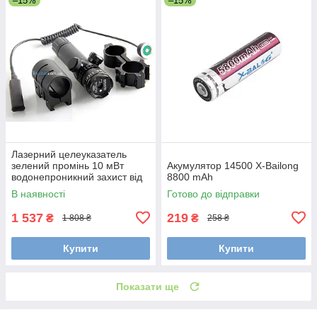
–15%
–15%
Лазерний целеуказатель
зелений промінь 10 мВт
Акумулятор 14500 X-Bailong
водонепроникний захист від
8800 mAh
вібрації кріплення 21 мм
В наявності
Готово до відправки
виносна
1 537
219
₴
₴
1 808 ₴
258 ₴
Купити
Купити
Показати ще