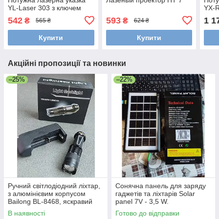
YL-Laser 303 з ключем
YX-R
542
593
1 1
₴
₴
565 ₴
624 ₴
Купити
Купити
Акційні пропозиції та новинки
–25%
–22%
Ручний світлодіодний ліхтар,
Сонячна панель для заряду
з алюмінієвим корпусом
гаджетів та ліхтарів Solar
Bailong BL-8468, яскравий
panel 7V - 3,5 W.
В наявності
Готово до відправки