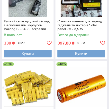
Ручний світлодіодний ліхтар,
Сонячна панель для заряду
з алюмінієвим корпусом
гаджетів та ліхтарів Solar
Bailong BL-8468, яскравий
panel 7V - 3,5 W.
В наявності
Готово до відправки
339
397,80
₴
₴
452 ₴
510 ₴
Купити
Купити
–18%
–18%