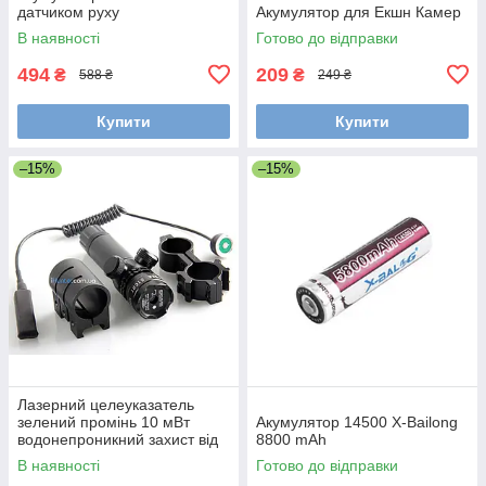
датчиком руху
Акумулятор для Екшн Камер
В наявності
Готово до відправки
494
209
₴
₴
588 ₴
249 ₴
Купити
Купити
–15%
–15%
Лазерний целеуказатель
зелений промінь 10 мВт
Акумулятор 14500 X-Bailong
водонепроникний захист від
8800 mAh
вібрації кріплення 21 мм
В наявності
Готово до відправки
виносна