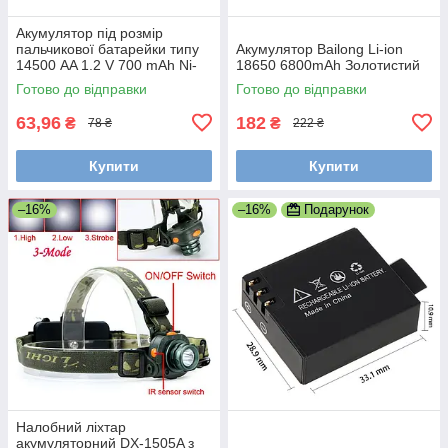
Акумулятор під розмір
пальчикової батарейки типу
Акумулятор Bailong Li-ion
14500 AA 1.2 V 700 mAh Ni-
18650 6800mAh Золотистий
Cd, діаметр 14 мм, довжина
Готово до відправки
Готово до відправки
50 мм.
63,96
182
₴
₴
78 ₴
222 ₴
Купити
Купити
–16%
–16%
Подарунок
Налобний ліхтар
акумуляторний DX-1505A з