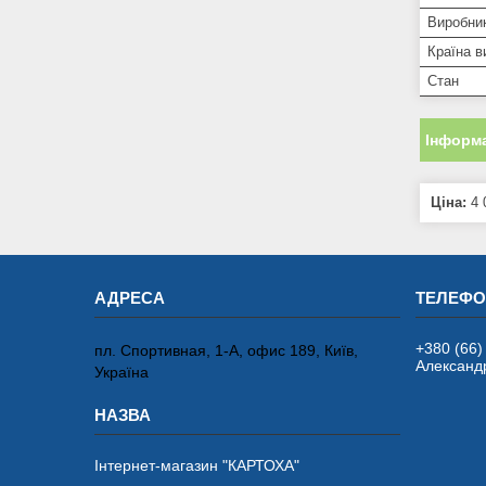
Виробни
Країна в
Стан
Інформа
Ціна:
4 
+380 (66)
пл. Спортивная, 1-А, офис 189, Київ,
Александ
Україна
Інтернет-магазин "КАРТОХА"