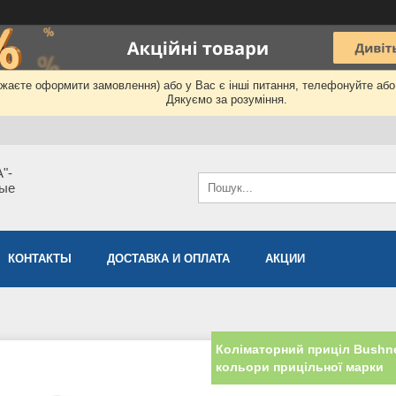
бажаєте оформити замовлення) або у Вас є інші питання, телефонуйте аб
Дякуємо за розуміння.
"-
мые
КОНТАКТЫ
ДОСТАВКА И ОПЛАТА
АКЦИИ
Коліматорний приціл Bushne
кольори прицільної марки