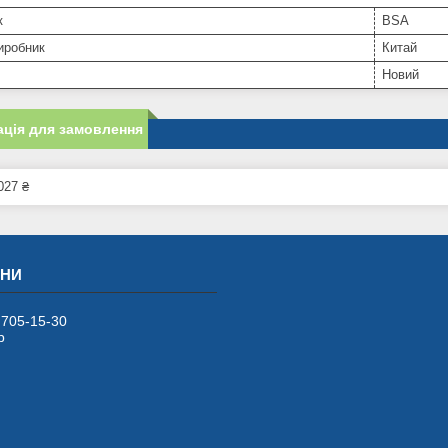
к
BSA
иробник
Китай
Новий
ція для замовлення
027 ₴
 705-15-30
р