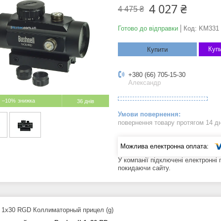
4 027 ₴
4 475 ₴
Готово до відправки
Код:
KM331
Купи
Купити
+380 (66) 705-15-30
Александр
–10%
36 днів
повернення товару протягом 14 д
У компанії підключені електронні
покидаючи сайту.
l 1x30 RGD Коллиматорный прицел (g)