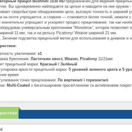
аторный прицел Bushnell 1x30 RD
предназначен для ведения прицельн
етке. Вы одновременно наблюдаете за целью и наводите на нее оружие -
ивает сверхбыстрое обнаружением цели, высокую точность и широкий у
а на охоте упрощается, а главное — становится более точной, нежели
 значительно упрощают и ускоряют процесс прицеливания, так как необ
оборудован универсальным креплением “Моноблок”, которое позволяет н
шириной 11 мм, так и на рельсу Picatinny/ Weaver шириной 21 мм.
, Зеленая подсветка прицельной метки для использования в дневное и 
ристики:
атность увеличения:
x1
анка Крепления:
Ласточкин хвост, Weaver, Picatinny
11/21мм
ет прицельной марки:
Красный / Зелёный
гулировка яркости прицельной марки:
5 уровней зеленого цвета и 5 ур
чное время
гулювання точки прицілювання:
По вертикалі і горизонталі
нзи:
Multi-Coated
з багатошаровим просвітленням та антибліковим покрит
еристики
ні