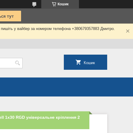
Кошик
о пишіть у вайбер за номером телефона +380679357883 Дмитро.
Кошик
ll 1x30 RGD універсальне кріплення 2