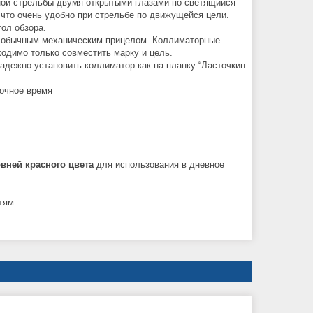
ой стрельбы двумя открытыми глазами по светящийся
 что очень удобно при стрельбе по движущейся цели.
гол обзора.
 с обычным механическим прицелом. Коллиматорные
ходимо только совместить марку и цель.
адежно установить коллиматор как на планку “Ласточкин
ночное время
овней красного цвета
для использования в дневное
тям