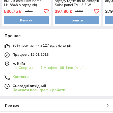
бічним світінням Bambi
заряду гаджетів та ліхтарів
акум
LH-8848 A заряд від
Solar panel 7V - 3,5 W.
мережі 220 або від
536,75
397,80
379
₴
₴
565 ₴
510 ₴
сонячної панелі
Купити
Купити
Про нас
98% позитивних з 127 відгуків за рік
Працює з 15.01.2018
м. Київ
пл. Спортивная, 1-А, офис 189, Київ, Україна
Контакти
Сьогодні вихідний
Показати весь графік роботи
Про нас