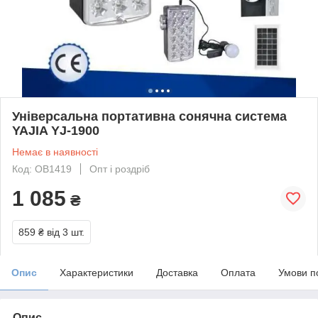
Універсальна портативна сонячна система
YAJIA YJ-1900
Немає в наявності
Код: OB1419
Опт і роздріб
1 085
₴
859 ₴
від 3 шт.
Опис
Характеристики
Доставка
Оплата
Умови п
Опис