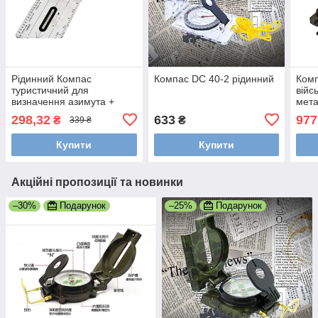
Рідинний Компас
Компас DC 40-2 рідинний
Комп
туристичний для
війс
визначення азимута +
мет
лінійка
298,32
633
977
₴
₴
339 ₴
Купити
Купити
Акційні пропозиції та новинки
–30%
Подарунок
–25%
Подарунок