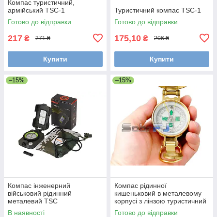
Компас туристичний,
армійський TSC-1
Туристичний компас TSC-1
Готово до відправки
Готово до відправки
217
175,10
₴
₴
271 ₴
206 ₴
Купити
Купити
–15%
–15%
Компас інженерний
Компас рідинної
військовий рідинний
кишеньковий в металевому
металевий TSC
корпусі з лінзою туристичний
для спортивного
В наявності
Готово до відправки
орієнтування