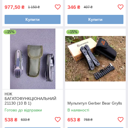
977,50
346
₴
₴
1 150 ₴
407 ₴
Купити
Купити
–15%
–15%
НІЖ
БАГАТОФУНКЦІОНАЛЬНИЙ
21130 (10 В 1)
Мультитул Gerber Bear Grylls
Готово до відправки
В наявності
538
653
₴
₴
633 ₴
768 ₴