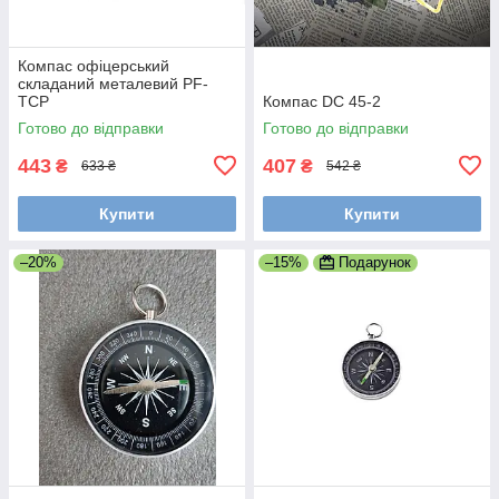
Компас офіцерський
складаний металевий PF-
TCP
Компас DC 45-2
Готово до відправки
Готово до відправки
443
407
₴
₴
633 ₴
542 ₴
Купити
Купити
–20%
–15%
Подарунок