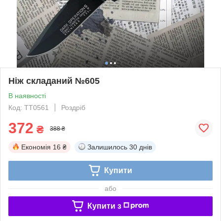
Ніж складаний №605
В наявності
Код: TT0561
Роздріб
372
₴
388 ₴
Економія
16 ₴
Залишилось
30 днів
Купити
або
Купити з