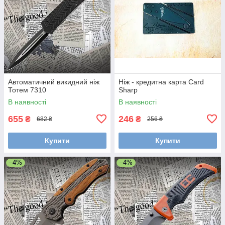
Автоматичний викидний ніж
Ніж - кредитна карта Card
Тотем 7310
Sharp
В наявності
В наявності
655
246
₴
₴
682 ₴
256 ₴
Купити
Купити
–4%
–4%