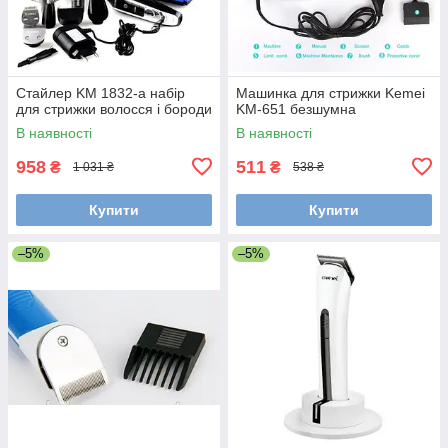
Стайлер KM 1832-a набір
Машинка для стрижки Kemei
для стрижки волосся і бороди
KM-651 безшумна
В наявності
В наявності
958
511
₴
₴
1 031 ₴
538 ₴
Купити
Купити
–5%
–5%