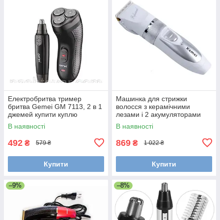
Електробритва тример
Машинка для стрижки
бритва Gemei GM 7113, 2 в 1
волосся з керамічними
джемей купити куплю
лезами і 2 акумуляторами
Kemei 6688
В наявності
В наявності
492
869
₴
₴
579 ₴
1 022 ₴
Купити
Купити
–9%
–8%