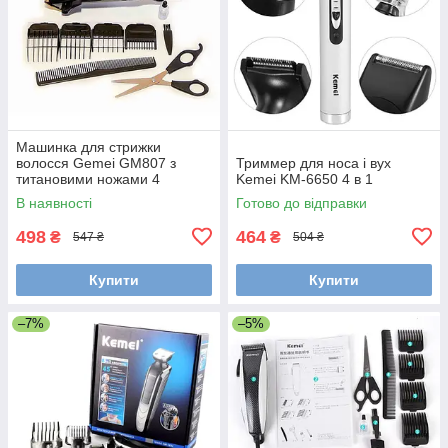
Машинка для стрижки
волосся Gemei GM807 з
Триммер для носа і вух
титановими ножами 4
Kemei KM-6650 4 в 1
насадки + ножиці
В наявності
Готово до відправки
498
464
₴
₴
547 ₴
504 ₴
Купити
Купити
–7%
–5%