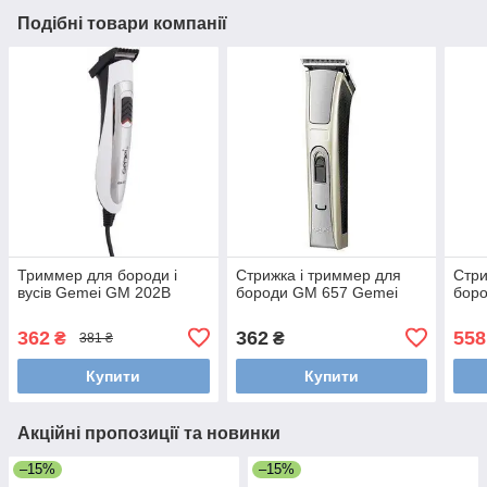
Подібні товари компанії
Триммер для бороди і
Стрижка і триммер для
Стри
вусів Gemei GM 202B
бороди GM 657 Gemei
бор
362
362
558
₴
₴
381 ₴
Купити
Купити
Акційні пропозиції та новинки
–15%
–15%