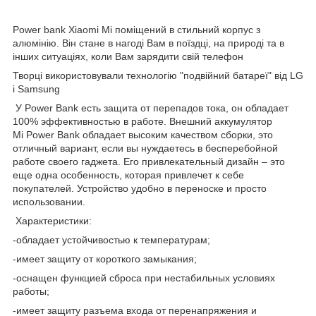
Power bank Xiaomi Mi поміщений в стильний корпус з
алюмінію. Він стане в нагоді Вам в поїздці, на природі та в
інших ситуаціях, коли Вам зарядити свій телефон
Творці використовували технологію "подвійний батареї" від LG
і Samsung
У Power Bank есть защита от перепадов тока, он обладает
100% эффективностью в работе. Внешний аккумулятор
Мi Power Bank обладает высоким качеством сборки, это
отличный вариант, если вы нуждаетесь в бесперебойной
работе своего гаджета. Его привлекательный дизайн – это
еще одна особенность, которая привлечет к себе
покупателей. Устройство удобно в переноске и просто
использовании.
Характеристики:
-обладает устойчивостью к температурам;
-имеет защиту от короткого замыкания;
-оснащен функцией сброса при нестабильных условиях
работы;
-имеет защиту разъема входа от перенапряжения и