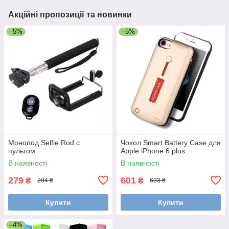
Акційні пропозиції та новинки
–5%
–5%
Монопод Selfie Rod c
Чохол Smart Battery Case для
пультом
Apple iPhone 6 plus
В наявності
В наявності
279
601
₴
₴
294 ₴
633 ₴
Купити
Купити
–4%