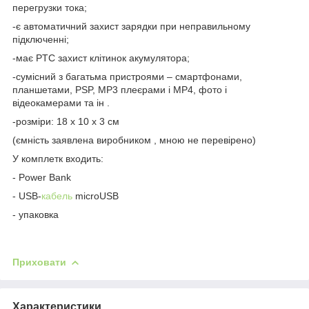
перегрузки тока;
-є автоматичний захист зарядки при неправильному
підключенні;
-має PTC захист клітинок акумулятора;
-сумісний з багатьма пристроями – смартфонами,
планшетами, PSP, MP3 плеєрами і MP4, фото і
відеокамерами та ін .
-розміри: 18 х 10 х 3 см
(ємність заявлена виробником , мною не перевірено)
У комплетк входить:
- Power Bank
- USB-
кабель
microUSB
- упаковка
Приховати
Характеристики