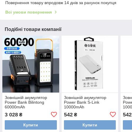
Повернення товару впродовж 14 днів за рахунок покупця
Всі умови повернення
Подібні товари компанії
Зовнішній акумулятор
Зовнішній акумулятор
Зовн
Power Bank Bilintong
Power Bank S-Link
Powe
60000mAh
10000mAh
100
3 028
542
542
₴
₴
Купити
Купити