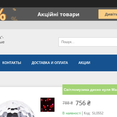
"-
мые
КОНТАКТЫ
ДОСТАВКА И ОПЛАТА
АКЦИИ
Світломузика диско куля Ma
756 ₴
788 ₴
В наявності
Код:
SL0552