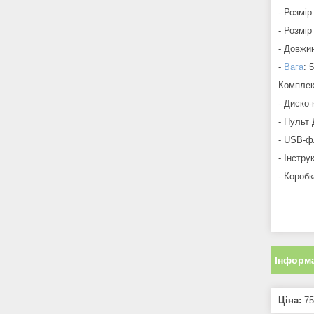
- Розмір
- Розмір
- Довжи
-
Вага
: 
Комплек
- Диско-
- Пульт
- USB-
- Інстру
- Коробк
Інформа
Ціна:
75