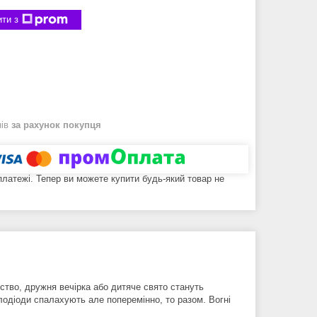
ти з
нів
за рахунок покупця
 платежі. Тепер ви можете купити будь-який товар не
ство, дружня вечірка або дитяче свято стануть
лодіоди спалахують але поперемінно, то разом. Вогні