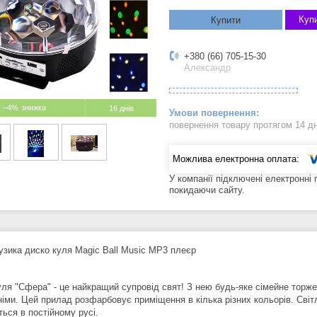
Купи
Купити
+380 (66) 705-15-30
Александр
–4%
16 днів
повернення товару протягом 14 д
У компанії підключені електронні
покидаючи сайту.
узика диско куля Magic Ball Music MP3 плеєр
уля "Сфера" - це найкращий супровід свят! З нею будь-яке сімейне торже
німи. Цей прилад розфарбовує приміщення в кілька різних кольорів. Світ
ься в постійному русі.