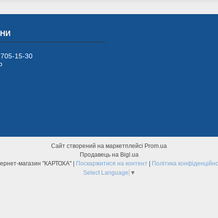
 705-15-30
р
Сайт створений на маркетплейсі
Prom.ua
Продавець на Bigl.ua
Інтернет-магазин "КАРТОХА" |
Поскаржитися на контент
|
Політика конфіденційно
Select Language
▼