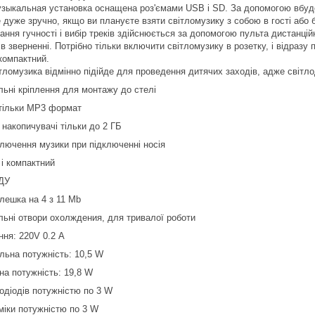
зыкальная установка оснащена роз'ємами USB і SD. За допомогою вбудо
 дуже зручно, якщо ви плануєте взяти світломузику з собою в гості або
ання гучності і вибір треків здійснюється за допомогою пульта дистанці
в зверненні. Потрібно тільки включити світломузику в розетку, і відразу 
компактний.
тломузика відмінно підійде для проведення дитячих заходів, адже світло
льні кріплення для монтажу до стелі
 тільки MP3 формат
 накопичувачі тільки до 2 ГБ
ключення музики при підключенні носія
 і компактний
 ДУ
лешка на 4 з 11 Mb
альні отвори охолждения, для тривалої роботи
ння: 220V 0.2 А
альна потужність: 10,5 W
на потужність: 19,8 W
лодіодів потужністю по 3 W
міки потужністю по 3 W