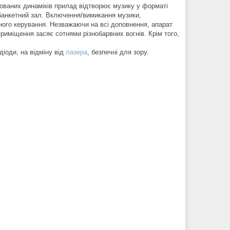
ваних динаміків прилад відтворює музику у форматі
 банкетний зал. Включення/вимикання музики,
йного керування. Незважаючи на всі доповнення, апарат
приміщення засяє сотнями різнобарвних вогнів. Крім того,
діоди, на відміну від
лазера
, безпечні для зору.