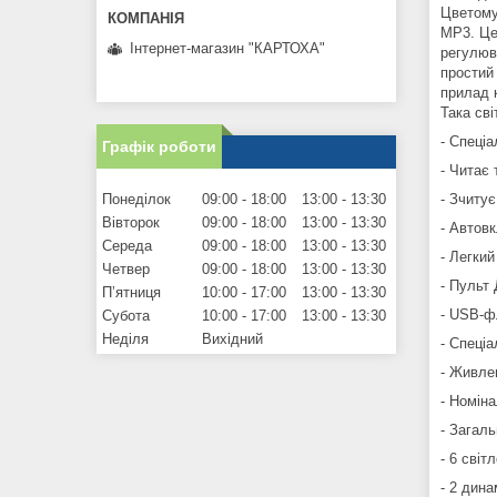
Цветому
MP3. Це
Інтернет-магазин "КАРТОХА"
регулюв
простий 
прилад 
Така сві
- Спеціа
Графік роботи
- Читає
Понеділок
09:00
18:00
13:00
13:30
- Зчитує
Вівторок
09:00
18:00
13:00
13:30
- Автов
Середа
09:00
18:00
13:00
13:30
- Легкий
Четвер
09:00
18:00
13:00
13:30
- Пульт
Пʼятниця
10:00
17:00
13:00
13:30
- USB-ф
Субота
10:00
17:00
13:00
13:30
Неділя
Вихідний
- Спеці
- Живле
- Номін
- Загаль
- 6 світ
- 2 дина