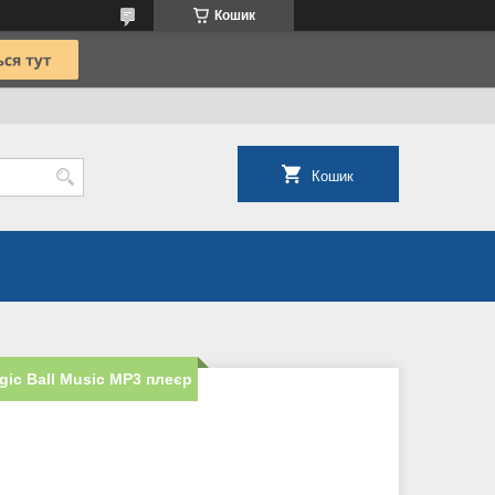
Кошик
Кошик
gic Ball Music MP3 плеєр