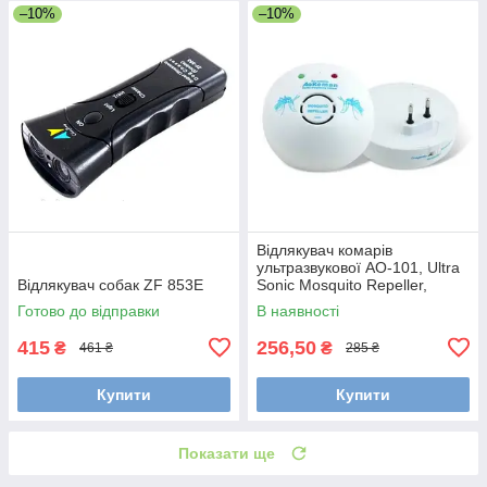
–10%
–10%
Відлякувач комарів
ультразвукової AO-101, Ultra
Відлякувач собак ZF 853E
Sonic Mosquito Repeller,
площа дії – 30 кв. м., 220В
Готово до відправки
В наявності
415
256,50
₴
₴
461 ₴
285 ₴
Купити
Купити
Показати ще