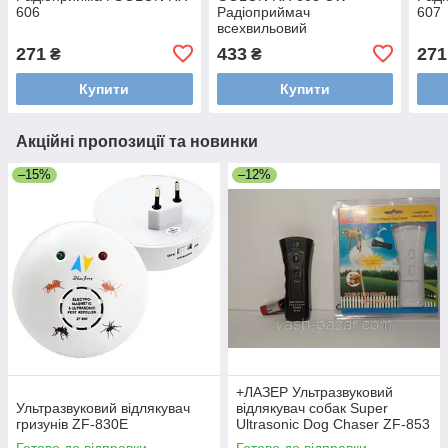
606
Радіоприймач
607
всехвильовий
271
433
271
₴
₴
Купити
Купити
Акційні пропозиції та новинки
–15%
–12%
+ЛАЗЕР Ультразвуковий
Ультразвуковий відлякувач
відлякувач собак Super
гризунів ZF-830E
Ultrasonic Dog Chaser ZF-853
2014 РОКУ, купити
Готово до відправки
Готово до відправки