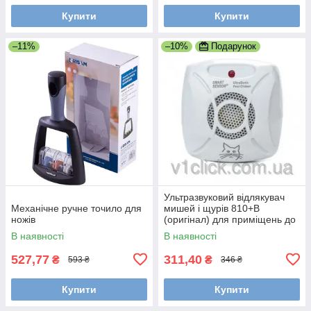
Купити
Купити
–11%
–10%
Подарунок
Ультразвуковий відлякувач
Механічне ручне точило для
мишей і щурів 810+B
ножів
(оригінал) для приміщень до
40 м2
В наявності
В наявності
527,77
311,40
₴
₴
593 ₴
346 ₴
Купити
Купити