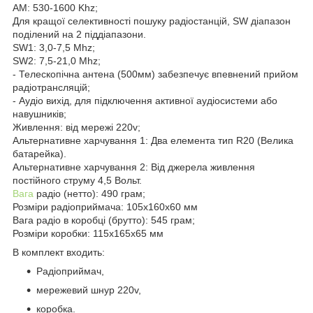
AM: 530-1600 Khz;
Для кращої селективності пошуку радіостанцій, SW діапазон
поділений на 2 піддіапазони.
SW1: 3,0-7,5 Mhz;
SW2: 7,5-21,0 Mhz;
- Телескопічна антена (500мм) забезпечує впевнений прийом
радіотрансляцій;
- Аудіо вихід, для підключення активної аудіосистеми або
навушників;
Живлення: від мережі 220v;
Альтернативне харчування 1: Два елемента тип R20 (Велика
батарейка).
Альтернативне харчування 2: Від джерела живлення
постійного струму 4,5 Вольт.
Вага
радіо (нетто): 490 грам;
Розміри радіоприймача: 105х160х60 мм
Вага радіо в коробці (брутто): 545 грам;
Розміри коробки: 115х165х65 мм
В комплект входить:
Радіоприймач,
мережевий шнур 220v,
коробка.