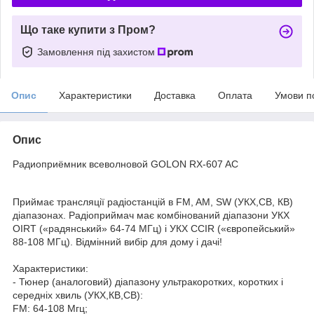
Що таке купити з Пром?
Замовлення під захистом
Опис
Характеристики
Доставка
Оплата
Умови п
Опис
Радиоприёмник всеволновой GOLON RX-607 AC
Приймає трансляції радіостанцій в FM, AM, SW (УКХ,СВ, КВ)
діапазонах. Радіоприймач має комбінований діапазони УКХ
OIRT («радянський» 64-74 МГц) і УКХ CCIR («європейський»
88-108 МГц). Відмінний вибір для дому і дачі!
Характеристики:
- Тюнер (аналоговий) діапазону ультракоротких, коротких і
середніх хвиль (УКХ,КВ,СВ):
FM: 64-108 Мгц;