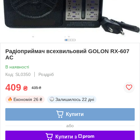
Радіоприймач всехвильовий GOLON RX-607
AC
В наявності
Код: SL0350
Роздріб
409
₴
435 ₴
Економія
26 ₴
Залишилось
22 дні
Купити
або
Купити з