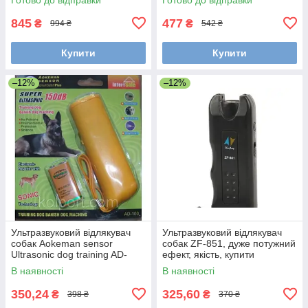
845
477
₴
₴
994 ₴
542 ₴
Купити
Купити
–12%
–12%
Ультразвуковий відлякувач
Ультразвуковий відлякувач
собак Aokeman sensor
собак ZF-851, дуже потужний
Ultrasonic dog training AD-
ефект, якість, купити
100, купити
В наявності
В наявності
350,24
325,60
₴
₴
398 ₴
370 ₴