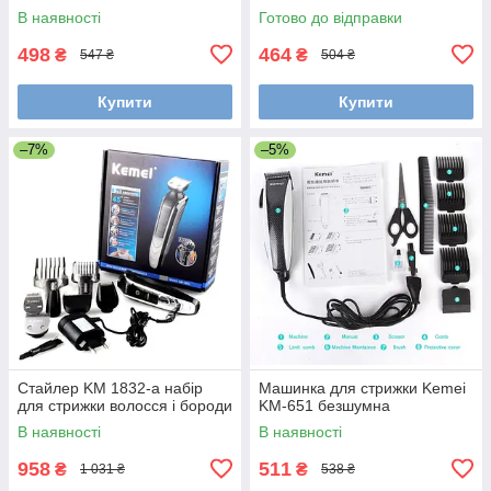
насадки + ножиці
В наявності
Готово до відправки
498
464
₴
₴
547 ₴
504 ₴
Купити
Купити
–7%
–5%
Стайлер KM 1832-a набір
Машинка для стрижки Kemei
для стрижки волосся і бороди
KM-651 безшумна
В наявності
В наявності
958
511
₴
₴
1 031 ₴
538 ₴