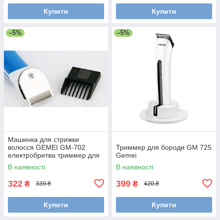
Купити
Купити
–5%
–5%
Машинка для стрижки
волосся GEMEI GM-702
Триммер для бороди GM 725
електробритва триммер для
Gemei
бороди
В наявності
В наявності
322
399
₴
₴
339 ₴
420 ₴
Купити
Купити