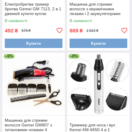
Електробритва тример
Машинка для стрижки
бритва Gemei GM 7113, 2 в 1
волосся з керамічними
джемей купити куплю
лезами і 2 акумуляторами
Kemei 6688
В наявності
В наявності
492
869
₴
₴
579 ₴
1 022 ₴
Купити
Купити
–9%
–8%
Машинка для стрижки
волосся Gemei GM807 з
Триммер для носа і вух
титановими ножами 4
Kemei KM-6650 4 в 1