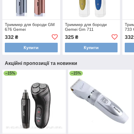
Триммер для бороди GM
Триммер для бороди
Три
676 Gemei
Gemei Gm 711
733
332
325
332
₴
₴
Купити
Купити
Акційні пропозиції та новинки
–15%
–15%