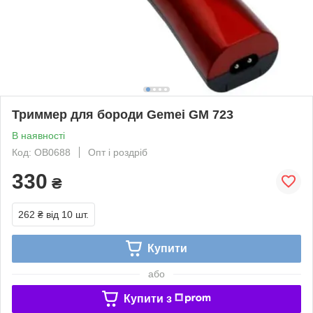
Триммер для бороди Gemei GM 723
В наявності
Код: OB0688
Опт і роздріб
330
₴
262 ₴
від 10 шт.
Купити
або
Купити з