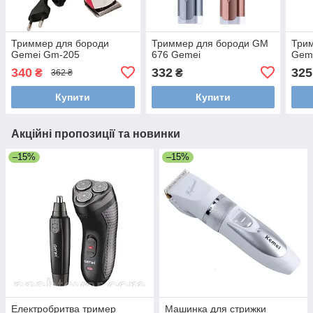
Триммер для бороди
Триммер для бороди GM
Три
Gemei Gm-205
676 Gemei
Gem
340
332
325
₴
₴
362 ₴
Купити
Купити
Акційні пропозиції та новинки
–15%
–15%
Електробритва тример
Машинка для стрижки