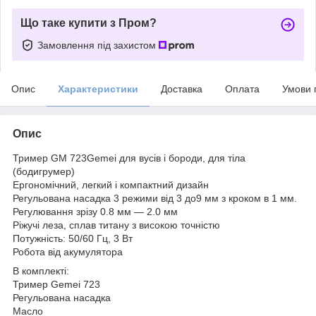
Що таке купити з Пром?
Замовлення під захистом
Опис
Характеристики
Доставка
Оплата
Умови 
Опис
Тример GM 723Gemei для вусів і бороди, для тіла
(бодигрумер)
Ергономічний, легкий і компактний дизайн
Регульована насадка 3 режими від 3 до9 мм з кроком в 1 мм.
Регулювання зрізу 0.8 мм ― 2.0 мм
Ріжучі леза, сплав титану з високою точністю
Потужність: 50/60 Гц, 3 Вт
Робота від акумулятора
В комплекті:
Тример Gemei 723
Регульована насадка
Масло