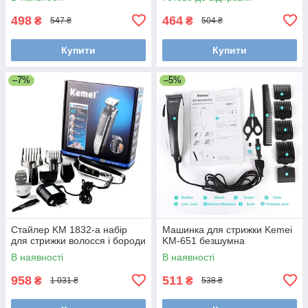
498
464
₴
₴
547 ₴
504 ₴
Купити
Купити
–7%
–5%
Стайлер KM 1832-a набір
Машинка для стрижки Kemei
для стрижки волосся і бороди
KM-651 безшумна
В наявності
В наявності
958
511
₴
₴
1 031 ₴
538 ₴