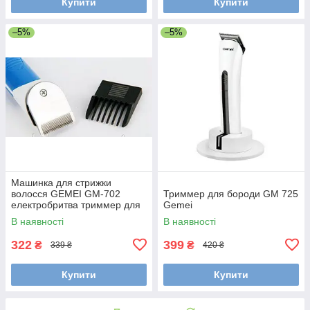
Купити
Купити
–5%
–5%
Машинка для стрижки
волосся GEMEI GM-702
Триммер для бороди GM 725
електробритва триммер для
Gemei
бороди
В наявності
В наявності
322
399
₴
₴
339 ₴
420 ₴
Купити
Купити