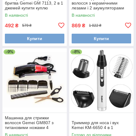
бритва Gemei GM 7113, 2 в 1
волосся з керамічними
джемей купити куплю
лезами і 2 акумуляторами
Kemei 6688
В наявності
В наявності
492
869
₴
₴
579 ₴
1 022 ₴
Купити
Купити
–9%
–8%
Машинка для стрижки
волосся Gemei GM807 з
Триммер для носа і вух
титановими ножами 4
Kemei KM-6650 4 в 1
насадки + ножиці
В наявності
Готово до відправки