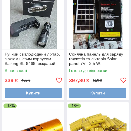
Ручний світлодіодний ліхтар,
Сонячна панель для заряду
з алюмінієвим корпусом
гаджетів та ліхтарів Solar
Bailong BL-8468, яскравий
panel 7V - 3,5 W.
В наявності
Готово до відправки
339
397,80
₴
₴
452 ₴
510 ₴
Купити
Купити
–18%
–18%