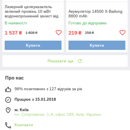
Лазерний целеуказатель
зелений промінь 10 мВт
Акумулятор 14500 X-Bailong
водонепроникний захист від
8800 mAh
вібрації кріплення 21 мм
В наявності
Готово до відправки
виносна
1 537
219
₴
₴
1 808 ₴
258 ₴
Купити
Купити
Показати ще
Про нас
98% позитивних з 127 відгуків за рік
Працює з 15.01.2018
м. Київ
пл. Спортивная, 1-А, офис 189, Київ, Україна
Контакти