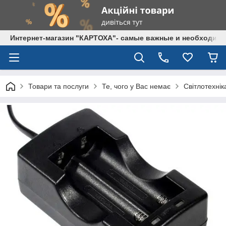
Интернет-магазин "КАРТОХА"- самые важные и необходим
Товари та послуги
Те, чого у Вас немає
Світлотехнік