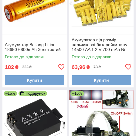
Акумулятор під розмір
Акумулятор Bailong Li-ion
пальчикової батарейки типу
18650 6800mAh Золотистий
14500 AA 1.2 V 700 mAh Ni-
Cd, діаметр 14 мм, довжина
Готово до відправки
Готово до відправки
50 мм.
182
63,96
₴
₴
222 ₴
78 ₴
Купити
Купити
–16%
Подарунок
–16%