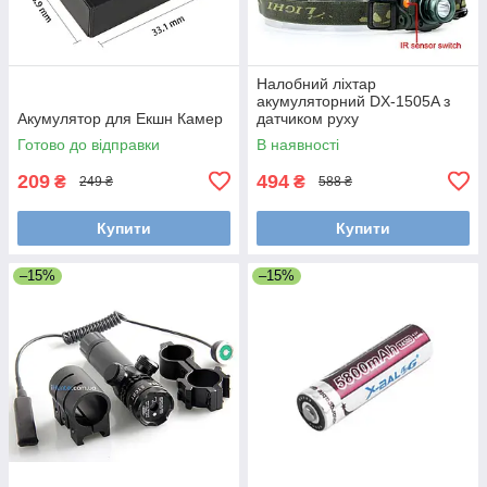
Налобний ліхтар
акумуляторний DX-1505A з
Акумулятор для Екшн Камер
датчиком руху
Готово до відправки
В наявності
209
494
₴
₴
249 ₴
588 ₴
Купити
Купити
–15%
–15%