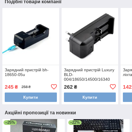
Подібні товари компанії
Зарядний пристрій bh-
Зарядний пристрій Luxury
Заря
18650-05u
BLD-
ліхт
004/18650/14500/16340
245
262
142
₴
₴
258 ₴
Купити
Купити
Акційні пропозиції та новинки
–25%
–22%