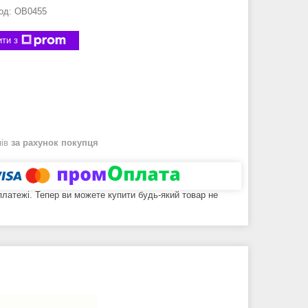
од:
OB0455
ти з
нів
за рахунок покупця
 платежі. Тепер ви можете купити будь-який товар не