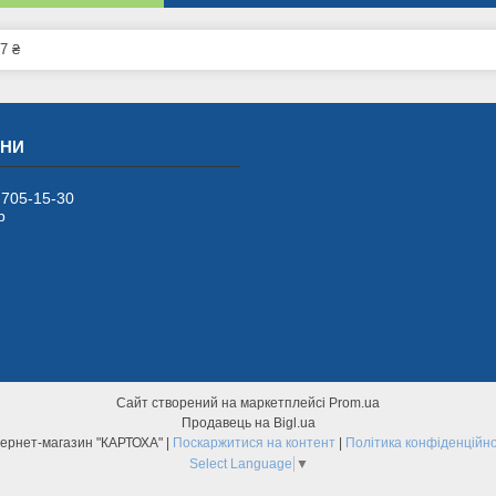
7 ₴
 705-15-30
р
Сайт створений на маркетплейсі
Prom.ua
Продавець на Bigl.ua
Інтернет-магазин "КАРТОХА" |
Поскаржитися на контент
|
Політика конфіденційно
Select Language
▼