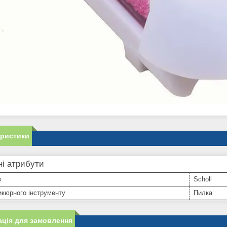
еристики
і атрибути
к
Scholl
икюрного інструменту
Пилка
ція для замовлення