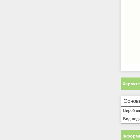
Характ
Основн
Виробни
Вид пед
Інформа