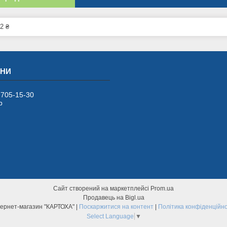
2 ₴
 705-15-30
р
Сайт створений на маркетплейсі
Prom.ua
Продавець на Bigl.ua
Інтернет-магазин "КАРТОХА" |
Поскаржитися на контент
|
Політика конфіденційно
Select Language
▼