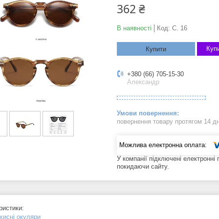
362 ₴
В наявності
Код:
C. 16
Купи
Купити
+380 (66) 705-15-30
Александр
повернення товару протягом 14 д
У компанії підключені електронні
покидаючи сайту.
ристики:
хисні окуляри