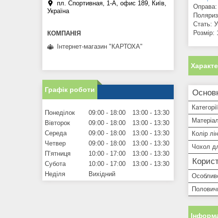
пл. Спортивная, 1-А, офис 189, Київ,
Оправа:
Україна
Поляриза
Стать: У
Розмір:
Інтернет-магазин "КАРТОХА"
Характ
Графік роботи
Основ
Категорії
Понеділок
09:00
18:00
13:00
13:30
Матеріа
Вівторок
09:00
18:00
13:00
13:30
Середа
09:00
18:00
13:00
13:30
Колір лі
Четвер
09:00
18:00
13:00
13:30
Чохол дл
Пʼятниця
10:00
17:00
13:00
13:30
Корист
Субота
10:00
17:00
13:00
13:30
Неділя
Вихідний
Особлив
Половичн
Інформа