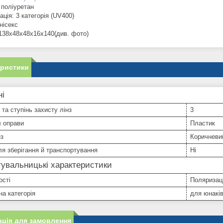
 поліуретан
ція: 3 категорія (UV400)
нісекс
 138х48х48х16х140(див. фото)
еристики
ні
 та ступінь захисту лінз
3
л оправи
Пластик
нз
Коричневи
я зберігання й транспортування
Ні
увальницькі характеристики
ості
Поляризац
а категорія
для юнаків
ція для замовлення