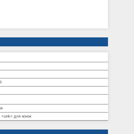
й
ія
 <unk> для жінок