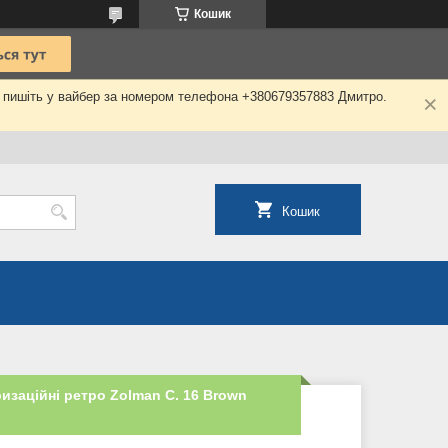
Кошик
о пишіть у вайбер за номером телефона +380679357883 Дмитро.
Кошик
изаційні ретро Zolman C. 16 Brown