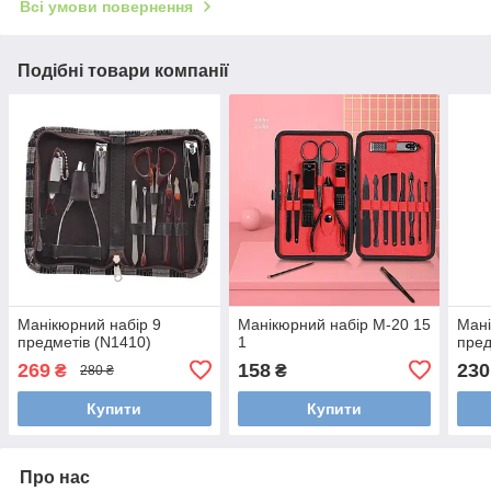
Всі умови повернення
Подібні товари компанії
Манікюрний набір 9
Манікюрний набір M-20 15
Мані
предметів (N1410)
1
пред
269
158
230
₴
₴
280 ₴
Купити
Купити
Про нас