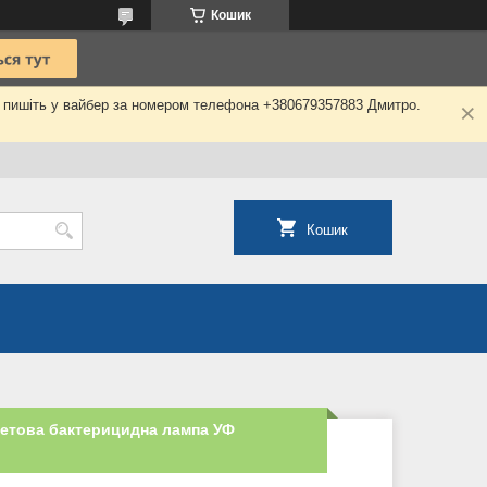
Кошик
о пишіть у вайбер за номером телефона +380679357883 Дмитро.
Кошик
етова бактерицидна лампа УФ