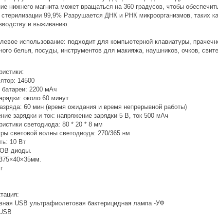
ие нижнего магнита может вращаться на 360 градусов, чтобы обеспечит
стерилизации 99,9% Разрушается ДНК и РНК микроорганизмов, таких как
зводству и выживанию.
левое использование: подходит для компьютерной клавиатуры, прачечно
ного белья, посуды, инструментов для макияжа, наушников, очков, свите
ристики:
ятор: 14500
 батареи: 2200 мАч
арядки: около 60 минут
азряда: 60 мин (время ожидания и время непрерывной работы)
ние зарядки и ток: напряжение зарядки 5 В, ток 500 мАч
ристики светодиода: 80 * 20 * 8 мм
ры световой волны светодиода: 270/365 нм
ь: 10 Вт
COB диоды.
375×40×35мм.
г
тация:
вная USB ультрафиолетовая бактерицидная лампа -УФ
 USB