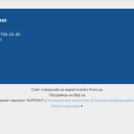
 705-15-30
р
Сайт створений на маркетплейсі
Prom.ua
Продавець на Bigl.ua
Інтернет-магазин "КАРТОХА" |
Поскаржитися на контент
|
Політика конфіденційно
Select Language
▼