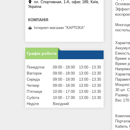
пл. Спортивная, 1-А, офис 189, Київ,
Основан
Україна
Эффект 
воспрои
Многоце
Інтернет-магазин "КАРТОХА"
постель
Характе
Аккумул
Графік роботи
Емкость
Время з
Время р
Понеділок
09:00
18:00
13:00
13:30
Напряже
Вівторок
09:00
18:00
13:00
13:30
Характе
Середа
09:00
18:00
13:00
13:30
Парамет
Мощност
Четвер
09:00
18:00
13:00
13:30
30 шт. 
Пʼятниця
10:00
17:00
13:00
13:30
Размер 
Субота
10:00
17:00
13:00
13:30
Вес 170 
Неділя
Вихідний
Комплек
Портати
Кабель