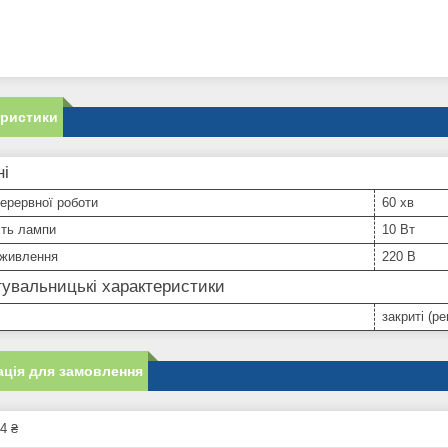
еристики
ні
ерервної роботи
60 хв
сть лампи
10 Вт
 живлення
220 В
увальницькі характеристики
закриті (р
ція для замовлення
4 ₴