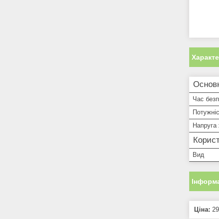
Характ
Основ
Час безп
Потужні
Напруга
Корист
Вид
Інформа
Ціна:
29