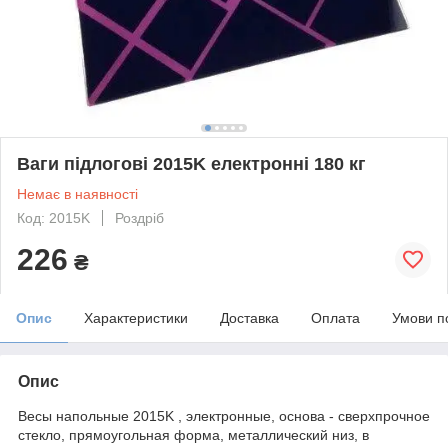
Ваги підлогові 2015K електронні 180 кг
Немає в наявності
Код: 2015K
Роздріб
226
₴
Опис
Характеристики
Доставка
Оплата
Умови п
Опис
Весы напольные 2015K , электронные, основа - сверхпрочное
стекло, прямоугольная форма, металлический низ, в