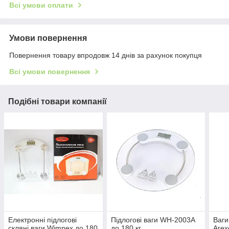
Всі умови оплати
Умови повернення
Повернення товару впродовж 14 днів за рахунок покупця
Всі умови повернення
Подібні товари компанії
Електронні підлогові
Підлогові ваги WH-2003A
Ваги
скляні ваги Wimpex до 180
до 180 кг
Arex