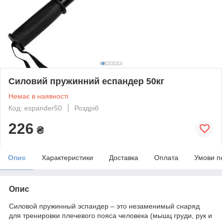
Силовий пружинний еспандер 50кг
Немає в наявності
Код: espander50
Роздріб
226
₴
Опис
Характеристики
Доставка
Оплата
Умови п
Опис
Силовой пружинный эспандер – это незаменимый снаряд
для тренировки плечевого пояса человека (мышц груди, рук и