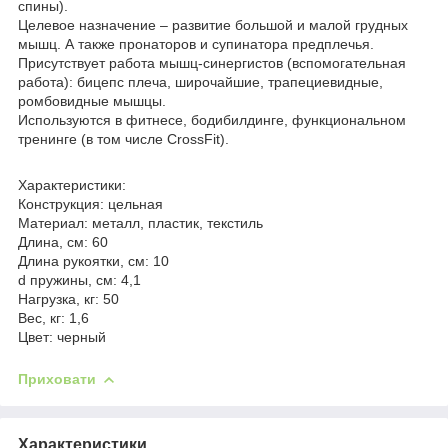
спины).
Целевое назначение – развитие большой и малой грудных
мышц. А также пронаторов и супинатора предплечья.
Присутствует работа мышц-синергистов (вспомогательная
работа): бицепс плеча, широчайшие, трапециевидные,
ромбовидные мышцы.
Используются в фитнесе, бодибилдинге, функциональном
тренинге (в том числе CrossFit).
Характеристики:
Конструкция: цельная
Материал: металл, пластик, текстиль
Длина, см: 60
Длина рукоятки, см: 10
d пружины, см: 4,1
Нагрузка, кг: 50
Вес, кг: 1,6
Цвет: черный
Приховати
Характеристики