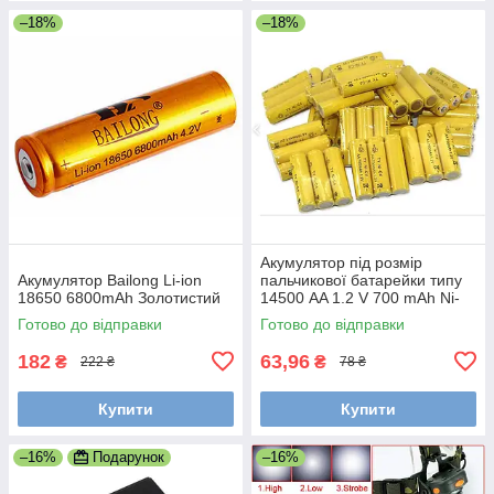
–18%
–18%
Акумулятор під розмір
Акумулятор Bailong Li-ion
пальчикової батарейки типу
18650 6800mAh Золотистий
14500 AA 1.2 V 700 mAh Ni-
Cd, діаметр 14 мм, довжина
Готово до відправки
Готово до відправки
50 мм.
182
63,96
₴
₴
222 ₴
78 ₴
Купити
Купити
–16%
Подарунок
–16%