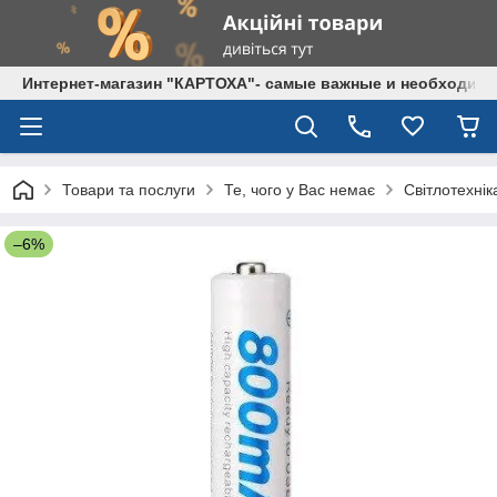
Интернет-магазин "КАРТОХА"- самые важные и необходим
Товари та послуги
Те, чого у Вас немає
Світлотехнік
–6%