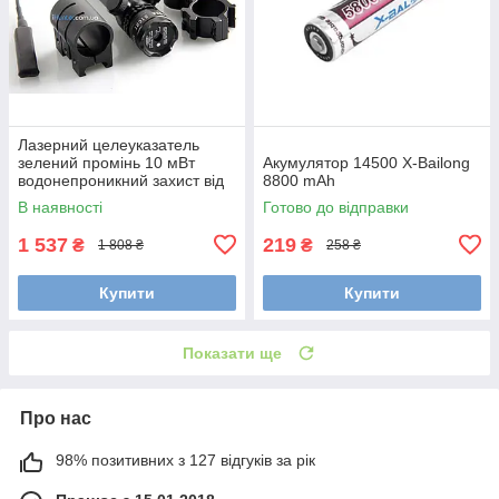
Лазерний целеуказатель
зелений промінь 10 мВт
Акумулятор 14500 X-Bailong
водонепроникний захист від
8800 mAh
вібрації кріплення 21 мм
В наявності
Готово до відправки
виносна
1 537
219
₴
₴
1 808 ₴
258 ₴
Купити
Купити
Показати ще
Про нас
98% позитивних з 127 відгуків за рік