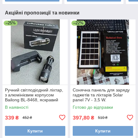
Акційні пропозиції та новинки
–25%
–22%
Ручний світлодіодний ліхтар,
Сонячна панель для заряду
з алюмінієвим корпусом
гаджетів та ліхтарів Solar
Bailong BL-8468, яскравий
panel 7V - 3,5 W.
В наявності
Готово до відправки
339
397,80
₴
₴
452 ₴
510 ₴
Купити
Купити