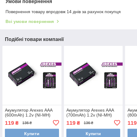
Умови повернення
Повернення товару впродовж 14 днів за рахунок покупця
Всі умови повернення
Подібні товари компанії
Акумулятор Arexes ААА
Акумулятор Arexes ААА
Акум
(600mAh) 1.2v (NI-MH)
(700mAh) 1.2v (NI-MH)
(800
119
119
119
₴
₴
136 ₴
136 ₴
Купити
Купити