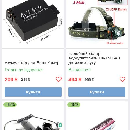
Налобний ліхтар
акумуляторний DX-1505A з
Акумулятор для Екшн Камер
датчиком руху
Готово до відправки
В наявності
209
494
₴
₴
249 ₴
588 ₴
Купити
Купити
–15%
–15%