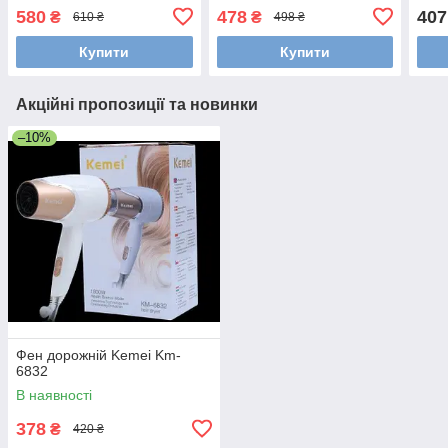
580
478
407
₴
₴
610 ₴
498 ₴
Купити
Купити
Акційні пропозиції та новинки
–10%
Фен дорожній Kemei Km-
6832
В наявності
378
₴
420 ₴