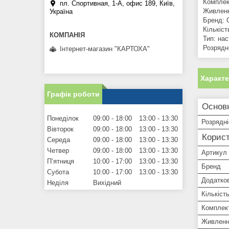
Комплек
пл. Спортивная, 1-А, офис 189, Київ,
Живленн
Україна
Бренд: C
Кількіст
Тип: на
Розрядні
Інтернет-магазин "КАРТОХА"
Характ
Графік роботи
Основ
Понеділок
09:00
18:00
13:00
13:30
Розрядні
Вівторок
09:00
18:00
13:00
13:30
Корист
Середа
09:00
18:00
13:00
13:30
Четвер
09:00
18:00
13:00
13:30
Артикул
Пʼятниця
10:00
17:00
13:00
13:30
Бренд
Субота
10:00
17:00
13:00
13:30
Додатков
Неділя
Вихідний
Кількіст
Комплек
Живлен