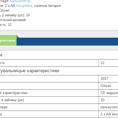
тація:
калькулятор
я: 2 x AA
батарейка
, сонячна батарея
itizen
ь у запайці (шт): 10
стільний великий
сть: 12
еристики
ні
сть
12
увальницькі характеристики
1017
Citizen
і характеристики
CE видале
ь в зайчику (шт)
10
тація
калькулят
ня
2 x AA бат