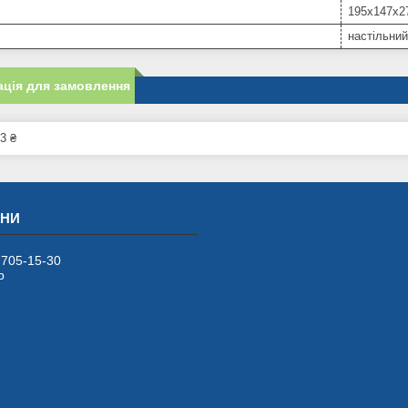
195x147x2
настільни
ція для замовлення
3 ₴
 705-15-30
р