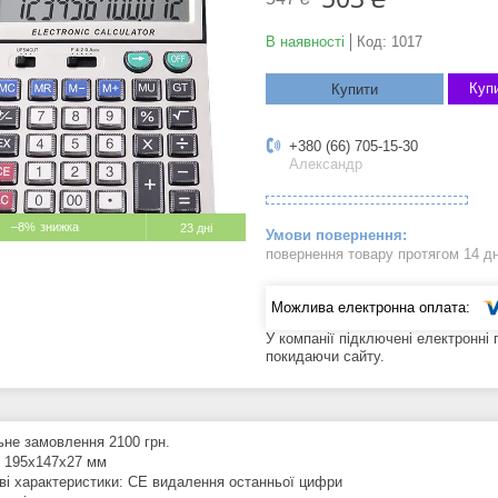
В наявності
Код:
1017
Купи
Купити
+380 (66) 705-15-30
Александр
–8%
23 дні
повернення товару протягом 14 д
У компанії підключені електронні
покидаючи сайту.
ьне замовлення 2100 грн.
: 195x147x27 мм
ві характеристики: CE видалення останньої цифри