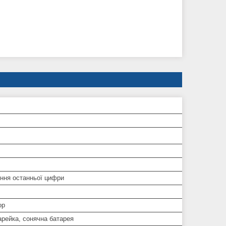
ння останньої цифри
ор
арейка, сонячна батарея