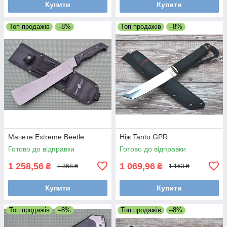
Купити
Купити
Топ продажів
–8%
Топ продажів
–8%
Мачете Extreme Beetle
Ніж Tanto GPR
Готово до відправки
Готово до відправки
1 258,56
1 069,96
₴
₴
1 368 ₴
1 163 ₴
Купити
Купити
Топ продажів
–8%
Топ продажів
–8%