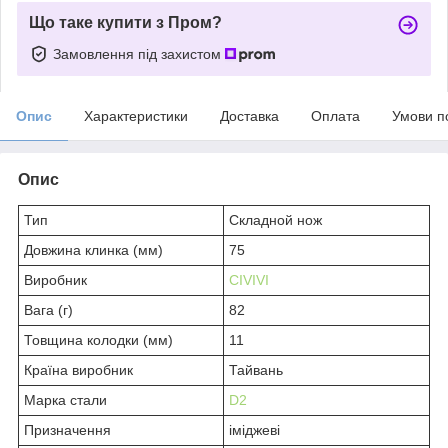
Що таке купити з Пром?
Замовлення під захистом
Опис
Характеристики
Доставка
Оплата
Умови п
Опис
Тип
Складной нож
Довжина клинка (мм)
75
Виробник
CIVIVI
Вага (г)
82
Товщина колодки (мм)
11
Країна виробник
Тайвань
Марка стали
D2
Призначення
іміджеві