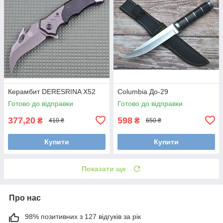
Керамбит DERESRINA Х52
Сolumbia До-29
Готово до відправки
Готово до відправки
377,20
598
₴
₴
410 ₴
650 ₴
Купити
Купити
Показати ще
Про нас
98% позитивних з 127 відгуків за рік