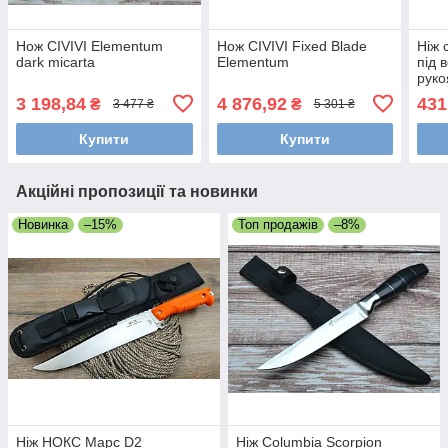
Нож CIVIVI Elementum
Нож CIVIVI Fixed Blade
Ніж 
dark micarta
Elementum
під 
руко
вста
3 198,84
4 876,92
431
₴
₴
3 477 ₴
5 301 ₴
G10 
Купити
Купити
Акційні пропозиції та новинки
Новинка
–15%
Топ продажів
–8%
Ніж НОКС Марс D2
Ніж Columbia Scorpion