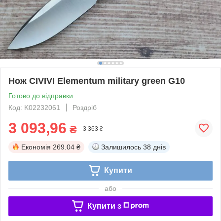
Нож CIVIVI Elementum military green G10
Готово до відправки
Код: K02232061
Роздріб
3 093,96
₴
3 363 ₴
Економія
269.04 ₴
Залишилось
38 днів
Купити
або
Купити з