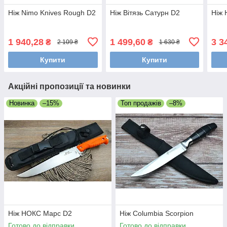
Ніж Nimo Knives Rough D2
Ніж Вітязь Сатурн D2
Ніж
1 940,28
1 499,60
3 3
₴
₴
2 109 ₴
1 630 ₴
Купити
Купити
Акційні пропозиції та новинки
Новинка
–15%
Топ продажів
–8%
Ніж НОКС Марс D2
Ніж Columbia Scorpion
Готово до відправки
Готово до відправки