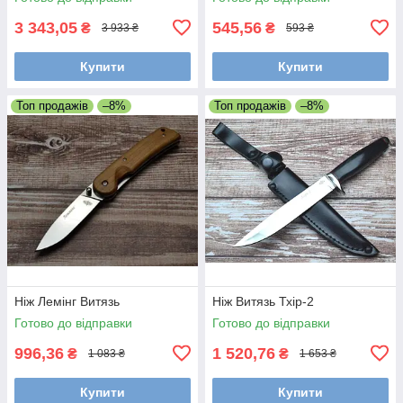
3 343,05
545,56
₴
₴
3 933 ₴
593 ₴
Купити
Купити
Топ продажів
–8%
Топ продажів
–8%
Ніж Лемінг Витязь
Ніж Витязь Тхір-2
Готово до відправки
Готово до відправки
996,36
1 520,76
₴
₴
1 083 ₴
1 653 ₴
Купити
Купити