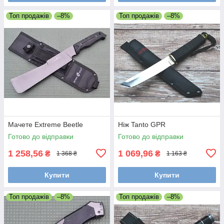
Топ продажів
–8%
Топ продажів
–8%
Мачете Extreme Beetle
Ніж Tanto GPR
Готово до відправки
Готово до відправки
1 258,56
1 069,96
₴
₴
1 368 ₴
1 163 ₴
Купити
Купити
Топ продажів
–8%
Топ продажів
–8%