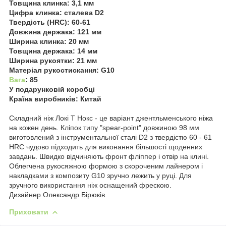
Товщина клинка: 3,1 мм
Цифра клинка: сталева D2
Твердість (HRC): 60-61
Довжина держака: 121 мм
Ширина клинка: 20 мм
Товщина держака: 14 мм
Ширина рукоятки: 21 мм
Матеріал рукостискання: G10
Вага
: 85
У подарунковій коробці
Країна виробників: Китай
Складний ніж Локі Т Нокс - це варіант джентльменського ніжа
на кожен день. Кліпок типу "spear-point" довжиною 98 мм
виготовлений з інструментальної сталі D2 з твердістю 60 - 61
HRC чудово підходить для виконання більшості щоденних
завдань. Швидко відчиняють фронт фліппер і отвір на клині.
Облегчена рукосяжною формою з скороченим лайнером і
накладками з композиту G10 зручно лежить у руці. Для
зручного використання ніж оснащений фрескою.
Дизайнер Олександр Бірюків.
Приховати