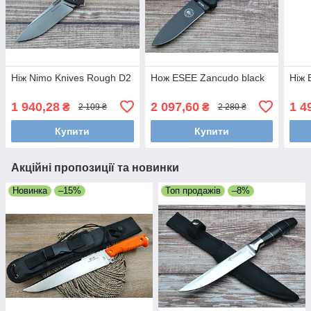
Ніж Nimo Knives Rough D2
Нож ESEE Zancudo black
Ніж 
1 940,28
2 097,60
1 4
₴
₴
2 109 ₴
2 280 ₴
Купити
Купити
Акційні пропозиції та новинки
Новинка
–15%
Топ продажів
–8%