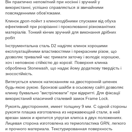
Він практично непомітний при носінні і зручний у
використанні, успішно справляється зі звичайними
повсякденними обов'язками.
Клинок дроп-пойнт з клиноподібними спусками від обуха
ефективний при розрізанні і проколюванні різноманітних
матеріалів. Тонкий кінчик зручний для виконання дрібних
робіт.
Інструментальна сталь D2 наділяє клинок хорошими
експлуатаційними властивостями і прекрасним різом, що
дозволяє тривалий час тримати заточку і володіє хорошою,
хоч і неповною стійкістю до корозії. Поверхня клинка
оброблена Stonewash, що надає йому додаткову твердість і
зносостійкість.
Витягується клинок натисканням на двосторонній шпенек
будь-якою рукою. Бронзові шайби в осьовому сайті дозволяє
клинку буквально "вистрілювати" при відкритті. Для фіксації
використаний класичний сталевий замок Frame Lock.
Рукоять двусторонняя, имеет толщину 9 мм. С одной стороны
рукояти плашка изготовлена из нержавеющей стали, в ней
врезан замок и крепится упругая клипса в двух положениях.
Лицевая сторона изготовлена из термопластика GRN, легкого
и прочного материала. Текстурированная поверхность