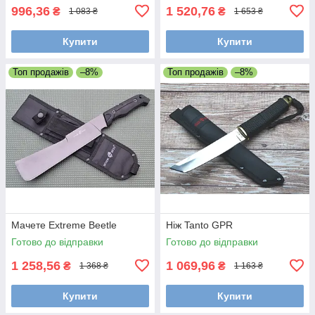
996,36
1 520,76
₴
₴
1 083 ₴
1 653 ₴
Купити
Купити
Топ продажів
–8%
Топ продажів
–8%
Мачете Extreme Beetle
Ніж Tanto GPR
Готово до відправки
Готово до відправки
1 258,56
1 069,96
₴
₴
1 368 ₴
1 163 ₴
Купити
Купити