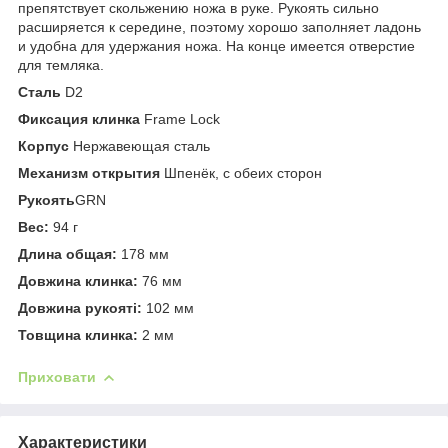
препятствует скольжению ножа в руке. Рукоять сильно
расширяется к середине, поэтому хорошо заполняет ладонь
и удобна для удержания ножа. На конце имеется отверстие
для темляка.
Сталь
D2
Фиксация клинка
Frame Lock
Корпус
Нержавеющая сталь
Механизм открытия
Шпенёк, с обеих сторон
Рукоять
GRN
Вес:
94 г
Длина общая:
178 мм
Довжина клинка:
76 мм
Довжина рукояті:
102 мм
Товщина клинка:
2 мм
Приховати
Характеристики