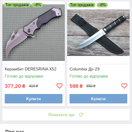
Топ продажів
–8%
Топ продажів
–8%
Керамбит DERESRINA Х52
Сolumbia До-29
Готово до відправки
Готово до відправки
377,20
598
₴
₴
410 ₴
650 ₴
Купити
Купити
Показати ще
Про нас