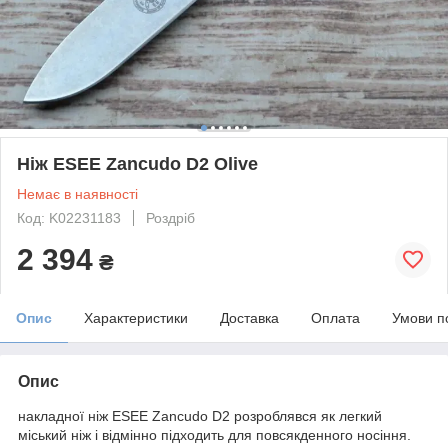
Ніж ESEE Zancudo D2 Olive
Немає в наявності
Код: K02231183
Роздріб
2 394
₴
Опис
Характеристики
Доставка
Оплата
Умови п
Опис
накладної ніж ESEE Zancudo D2 розроблявся як легкий
міський ніж і відмінно підходить для повсякденного носіння.