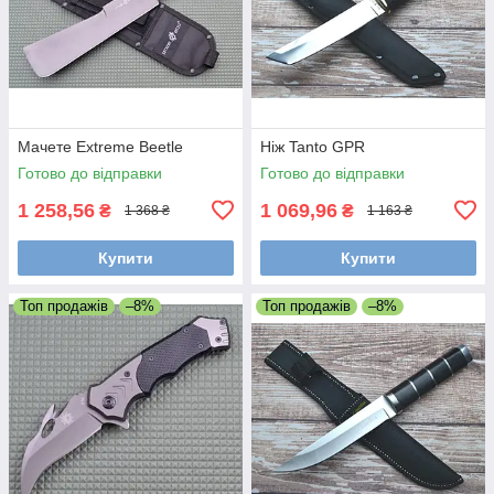
Мачете Extreme Beetle
Ніж Tanto GPR
Готово до відправки
Готово до відправки
1 258,56
1 069,96
₴
₴
1 368 ₴
1 163 ₴
Купити
Купити
Топ продажів
–8%
Топ продажів
–8%