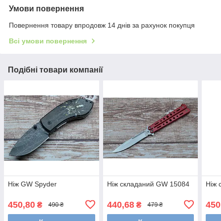
Умови повернення
Повернення товару впродовж 14 днів за рахунок покупця
Всі умови повернення
Подібні товари компанії
Ніж GW Spyder
Ніж складаний GW 15084
Ніж 
450,80
440,68
450
₴
₴
490 ₴
479 ₴