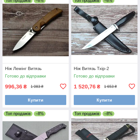
Топ продажів
–8%
Топ продажів
–8%
Ніж Лемінг Витязь
Ніж Витязь Тхір-2
Готово до відправки
Готово до відправки
996,36
1 520,76
₴
₴
1 083 ₴
1 653 ₴
Купити
Купити
Топ продажів
–8%
Топ продажів
–8%