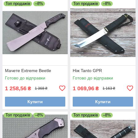
Топ продажів
–8%
Топ продажів
–8%
Мачете Extreme Beetle
Ніж Tanto GPR
Готово до відправки
Готово до відправки
1 258,56
1 069,96
₴
₴
1 368 ₴
1 163 ₴
Купити
Купити
Топ продажів
–8%
Топ продажів
–8%