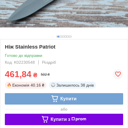
Ніж Stainless Patriot
Готово до відправки
Код: K02230548
Роздріб
461,84
₴
502 ₴
Економія
40.16 ₴
Залишилось
38 днів
Купити
або
Купити з