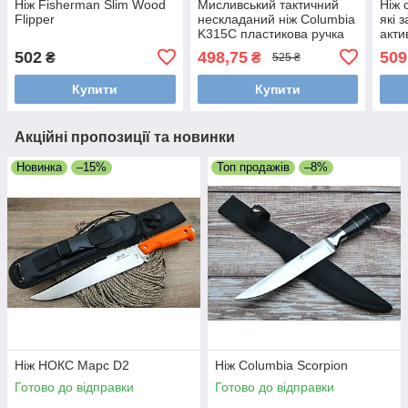
Ніж Fisherman Slim Wood
Мисливський тактичний
Ніж 
Flipper
нескладаний ніж Columbia
які 
K315C пластикова ручка
акти
під дерево + чохол
пол
502
498,75
509
₴
₴
525 ₴
риб
Купити
Купити
Акційні пропозиції та новинки
Новинка
–15%
Топ продажів
–8%
Ніж НОКС Марс D2
Ніж Columbia Scorpion
Готово до відправки
Готово до відправки