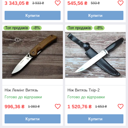
3 343,05
545,56
₴
₴
3 933 ₴
593 ₴
Купити
Купити
Топ продажів
–8%
Топ продажів
–8%
Ніж Лемінг Витязь
Ніж Витязь Тхір-2
Готово до відправки
Готово до відправки
996,36
1 520,76
₴
₴
1 083 ₴
1 653 ₴
Купити
Купити