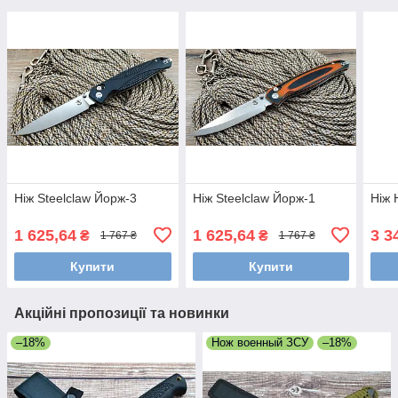
Ніж Steelclaw Йорж-3
Ніж Steelclaw Йорж-1
Ніж
1 625,64
1 625,64
3 3
₴
₴
1 767 ₴
1 767 ₴
Купити
Купити
Акційні пропозиції та новинки
–18%
Нож военный ЗСУ
–18%