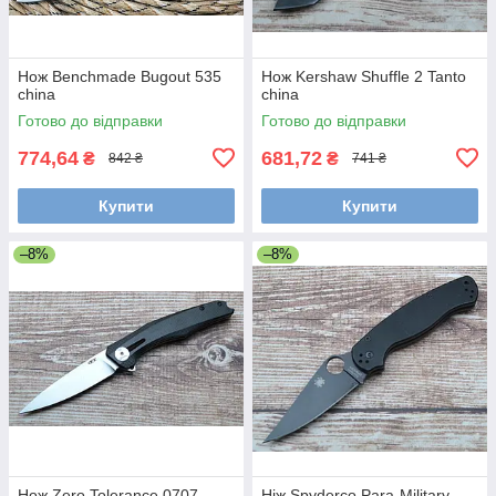
Нож Benchmade Bugout 535
Нож Kershaw Shuffle 2 Tanto
china
china
Готово до відправки
Готово до відправки
774,64
681,72
₴
₴
842 ₴
741 ₴
Купити
Купити
–8%
–8%
Нож Zero Tolerance 0707
Ніж Spyderco Para-Military