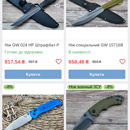
Ніж GW 024 НР Штрафбат-Р
Ніж спеціальний GW 15716B
Готово до відправки
В наявності
817,54
658,46
₴
₴
997 ₴
803 ₴
Купити
Купити
–8%
Нож военный ЗСУ
–8%