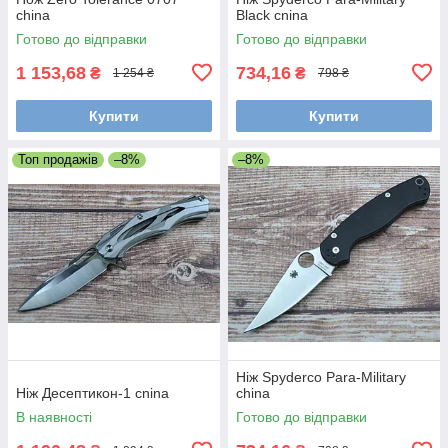
china
Black cnina
Готово до відправки
Готово до відправки
1 153,68
734,16
₴
₴
1 254 ₴
798 ₴
Купити
Купити
Топ продажів
–8%
–8%
Ніж Spyderco Para-Military
Ніж Десептикон-1 cnina
china
В наявності
Готово до відправки