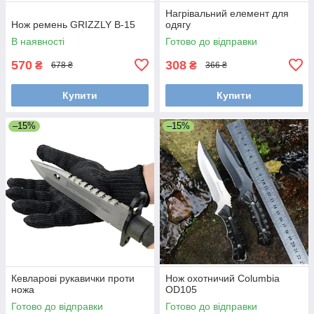
Нагрівальний елемент для
Нож ремень GRIZZLY B-15
одягу
В наявності
Готово до відправки
570
308
₴
₴
678 ₴
366 ₴
Купити
Купити
–15%
–15%
Кевларові рукавички проти
Нож охотничий Columbia
ножа
OD105
Готово до відправки
Готово до відправки