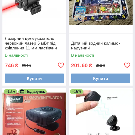
Лазерний целеуказатель
червоний лазер 5 мВт під
Дитячий водний килимок
кріплення 11 мм ластівчин
надувний
хвіст 21 мм планка Вівера
В наявності
В наявності
Пикатинни
746
201,60
₴
₴
994 ₴
252 ₴
Купити
Купити
–18%
Подарунок
–16%