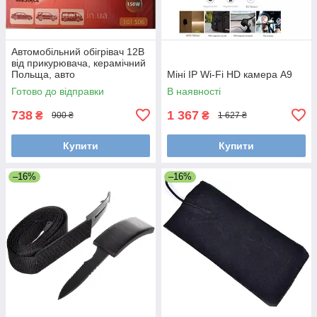
Автомобільний обігрівач 12В
від прикурювача, керамічний
Польща, авто
Міні IP Wi-Fi HD камера A9
тепловентилятор 12В
Готово до відправки
В наявності
738
1 367
₴
₴
900 ₴
1 627 ₴
Купити
Купити
–16%
–16%