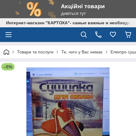
Интернет-магазин "КАРТОХА"- самые важные и необходим
Товари та послуги
Те, чого у Вас немає
Електро суш
–5%