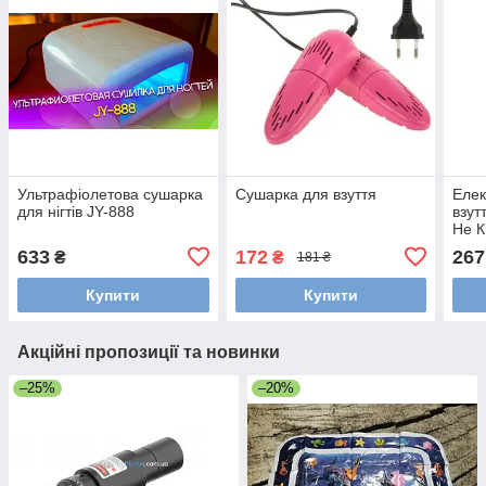
Ультрафіолетова сушарка
Сушарка для взуття
Елек
для нігтів JY-888
взут
Не К
633
172
267
₴
₴
181 ₴
Купити
Купити
Акційні пропозиції та новинки
–25%
–20%