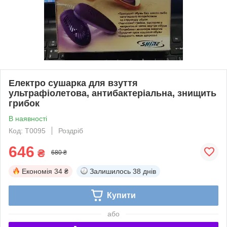
Електро сушарка для взуття
ультрафіолетова, антибактеріальна, знищить
грибок
В наявності
Код: T0095
Роздріб
646
₴
680 ₴
Економія
34 ₴
Залишилось
38 днів
Купити
або