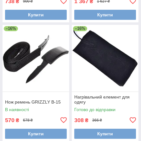
738
1 367
₴
₴
900 ₴
1 627 ₴
Купити
Купити
–16%
–16%
Нагрівальний елемент для
Нож ремень GRIZZLY B-15
одягу
В наявності
Готово до відправки
570
308
₴
₴
678 ₴
366 ₴
Купити
Купити