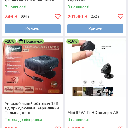
хвіст 21 мм планка Вівера
В наявності
В наявності
Пикатинни
746
201,60
₴
₴
994 ₴
252 ₴
Купити
Купити
–18%
Подарунок
–16%
Автомобільний обігрівач 12В
від прикурювача, керамічний
Польща, авто
Міні IP Wi-Fi HD камера A9
тепловентилятор 12В
Готово до відправки
В наявності