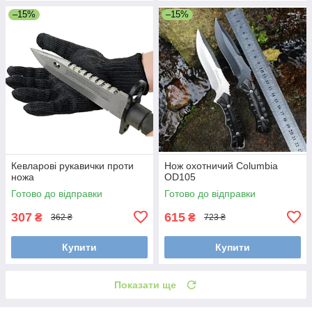
–15%
–15%
Кевларові рукавички проти
Нож охотничий Columbia
ножа
OD105
Готово до відправки
Готово до відправки
307
615
₴
₴
362 ₴
723 ₴
Купити
Купити
Показати ще