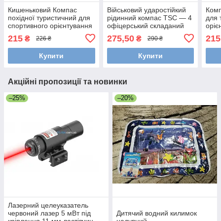
Кишеньковий Компас
Військовий ударостійкий
Комп
похідної туристичний для
рідинний компас TSC — 4
для 
спортивного орієнтування
офіцерський складаний
оріє
металевий, армійський
брел
215
275,50
215
₴
₴
226 ₴
290 ₴
Купити
Купити
Акційні пропозиції та новинки
–25%
–20%
Лазерний целеуказатель
червоний лазер 5 мВт під
Дитячий водний килимок
кріплення 11 мм ластівчин
надувний