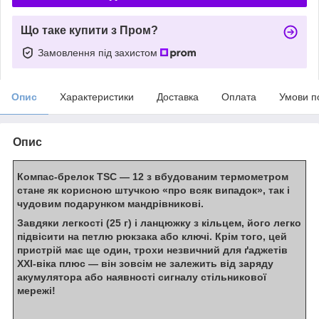
Що таке купити з Пром?
Замовлення під захистом
Опис
Характеристики
Доставка
Оплата
Умови п
Опис
Компас-брелок TSC — 12 з вбудованим термометром
стане як корисною штучкою «про всяк випадок», так і
чудовим подарунком мандрівникові.
Завдяки легкості (25 г) і ланцюжку з кільцем, його легко
підвісити на петлю рюкзака або ключі. Крім того, цей
пристрій має ще один, трохи незвичний для ґаджетів
XXI-віка плюс — він зовсім не залежить від заряду
акумулятора або наявності сигналу стільникової
мережі!