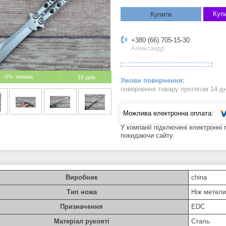
Купи
Купити
+380 (66) 705-15-30
Александр
–6%
16 днів
повернення товару протягом 14 д
У компанії підключені електронні
покидаючи сайту.
Виробник
china
Тип ножа
Ніж метели
Призначення
EDC
Матеріал рукояті
Сталь