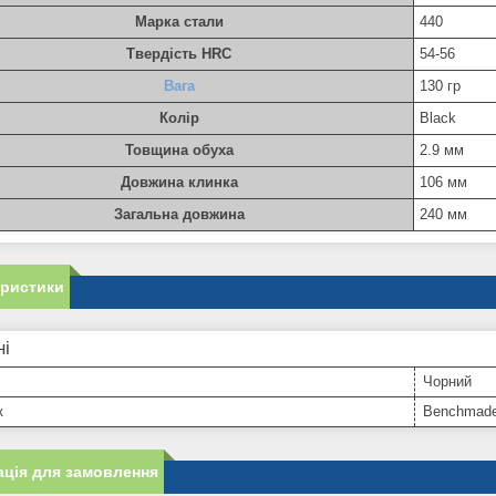
Марка стали
440
Твердість HRC
54-56
Вага
130 гр
Колір
Black
Товщина обуха
2.9 мм
Довжина клинка
106 мм
Загальна довжина
240 мм
еристики
ні
Чорний
к
Benchmad
ція для замовлення