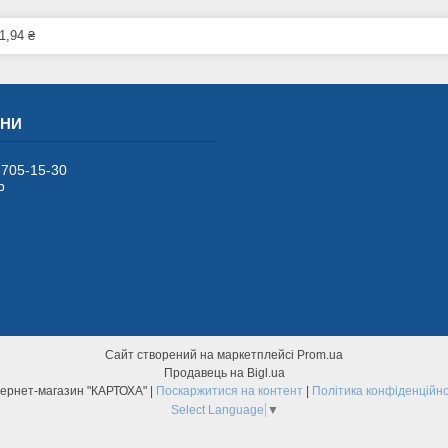
1,94 ₴
 705-15-30
р
Сайт створений на маркетплейсі
Prom.ua
Продавець на Bigl.ua
Інтернет-магазин "КАРТОХА" |
Поскаржитися на контент
|
Політика конфіденційно
Select Language
▼