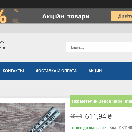
"-
мые
КОНТАКТЫ
ДОСТАВКА И ОПЛАТА
АКЦИИ
Ніж метелик Benchmade Inter
611,94 ₴
651 ₴
Готово до відправки
Код:
KB1149