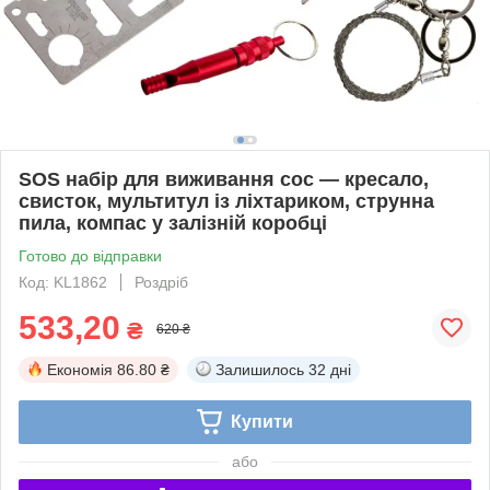
SOS набір для виживання сос — кресало,
свисток, мультитул із ліхтариком, струнна
пила, компас у залізній коробці
Готово до відправки
Код: KL1862
Роздріб
533,20
₴
620 ₴
Економія
86.80 ₴
Залишилось
32 дні
Купити
або