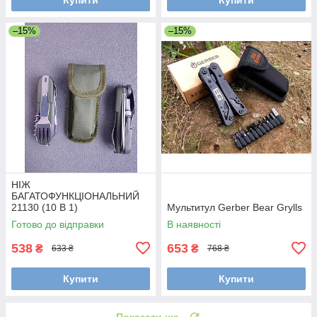
–15%
–15%
НІЖ
БАГАТОФУНКЦІОНАЛЬНИЙ
21130 (10 В 1)
Мультитул Gerber Bear Grylls
Готово до відправки
В наявності
538
653
₴
₴
633 ₴
768 ₴
Купити
Купити
Показати ще