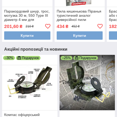
Паракордовий шнур, трос,
Пила кишенькова Піранья
Брас
мотузка 30 м, 550 Type III
туристичний аналог
або 
діаметр 4 мм для
диверсійної пили
брас
виживання
трос
201,60
434
182
₴
₴
210 ₴
452 ₴
свис
Купити
Купити
Акційні пропозиції та новинки
–30%
Подарунок
–25%
Подарунок
Компас офіцерський