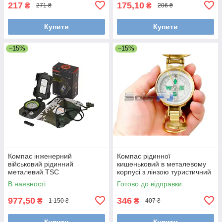
217
175,10
₴
₴
271 ₴
206 ₴
Купити
Купити
–15%
–15%
Компас інженерний
Компас рідинної
військовий рідинний
кишеньковий в металевому
металевий TSC
корпусі з лінзою туристичний
для спортивного
В наявності
Готово до відправки
орієнтування
977,50
346
₴
₴
1 150 ₴
407 ₴
Купити
Купити