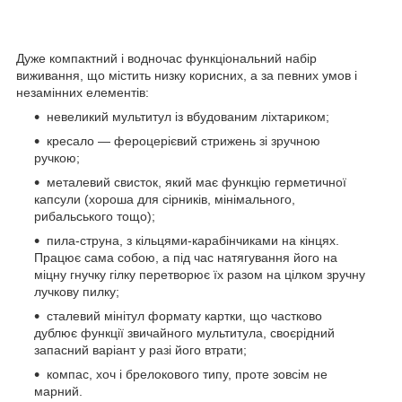
Дуже компактний і водночас функціональний набір
виживання, що містить низку корисних, а за певних умов і
незамінних елементів:
невеликий мультитул із вбудованим ліхтариком;
кресало — фероцерієвий стрижень зі зручною
ручкою;
металевий свисток, який має функцію герметичної
капсули (хороша для сірників, мінімального,
рибальського тощо);
пила-струна, з кільцями-карабінчиками на кінцях.
Працює сама собою, а під час натягування його на
міцну гнучку гілку перетворює їх разом на цілком зручну
лучкову пилку;
сталевий мінітул формату картки, що частково
дублює функції звичайного мультитула, своєрідний
запасний варіант у разі його втрати;
компас, хоч і брелокового типу, проте зовсім не
марний.