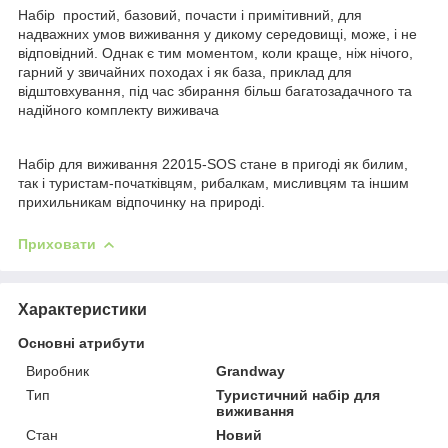
Набір простий, базовий, почасти і примітивний, для
надважних умов виживання у дикому середовищі, може, і не
відповідний. Однак є тим моментом, коли краще, ніж нічого,
гарний у звичайних походах і як база, приклад для
відштовхування, під час збирання більш багатозадачного та
надійного комплекту виживача
Набір для виживання 22015-SOS стане в пригоді як билим,
так і туристам-початківцям, рибалкам, мисливцям та іншим
прихильникам відпочинку на природі.
Приховати
Характеристики
Основні атрибути
Виробник
Grandway
Тип
Туристичний набір для
виживання
Стан
Новий