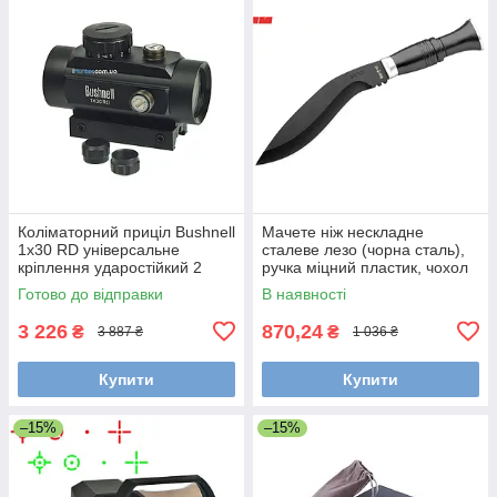
Коліматорний приціл Bushnell
Мачете ніж нескладне
1x30 RD універсальне
сталеве лезо (чорна сталь),
кріплення ударостійкий 2
ручка міцний пластик, чохол
кольори прицільної марки
піхви штучних шкіряних
Готово до відправки
В наявності
волокон
3 226
870,24
₴
₴
3 887 ₴
1 036 ₴
Купити
Купити
–15%
–15%