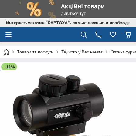
Интернет-магазин "КАРТОХА"- самые важные и необходим
Товари та послуги
Те, чого у Вас немає
Оптика туриз
–11%