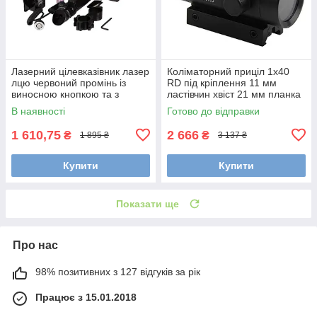
Лазерний цілевказівник лазер
Коліматорний приціл 1x40
лцю червоний промінь із
RD під кріплення 11 мм
виносною кнопкою та з
ластівчин хвіст 21 мм планка
кріпленнями на зброю
Вівера Пикатинни
В наявності
Готово до відправки
1 610,75
2 666
₴
₴
1 895 ₴
3 137 ₴
Купити
Купити
Показати ще
Про нас
98% позитивних з 127 відгуків за рік
Працює з 15.01.2018