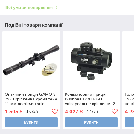
Всі умови повернення
Подібні товари компанії
Оптичний приціл GAMO 3-
Коліматорний приціл
Голо
7x20 кріплення кронштейн
Bushnell 1x30 RGD
1x22
11 мм ластівчин хвіст,
універсальне кріплення 2
на в
захисні ковпачки
кольори прицільної марки
марк
1 505
4 027
4 2
₴
₴
1 672 ₴
4 475 ₴
анти
Купити
Купити