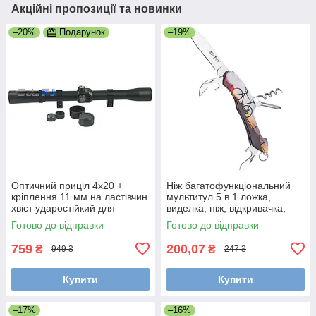
Акційні пропозиції та новинки
–20%
Подарунок
–19%
Оптичний приціл 4x20 +
Ніж багатофункціональний
кріплення 11 мм на ластівчин
мультитул 5 в 1 ложка,
хвіст ударостійкий для
виделка, ніж, відкривачка,
пневматичних гвинтівок
консервний ніж, штопор,
Готово до відправки
Готово до відправки
викрутка
759
200,07
₴
₴
949 ₴
247 ₴
Купити
Купити
–17%
–16%