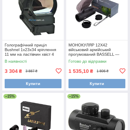
Голографічний приціл
МОНОКУЛЯР 12X42
Bushnel 1x23x34 кріплення
військовий армійський
11 мм на ластівчин хвіст 4
прогумований BASSELL —
види прицільної марки 2
MONO
В наявності
Готово до відправки
кольори
3 304
1 535,10
₴
₴
3 887 ₴
1 806 ₴
Купити
Купити
–15%
–15%