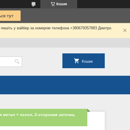
Кошик
о пишіть у вайбер за номером телефона +380679357883 Дмитро.
Кошик
я метал + чохол, 2-стороння заточка,