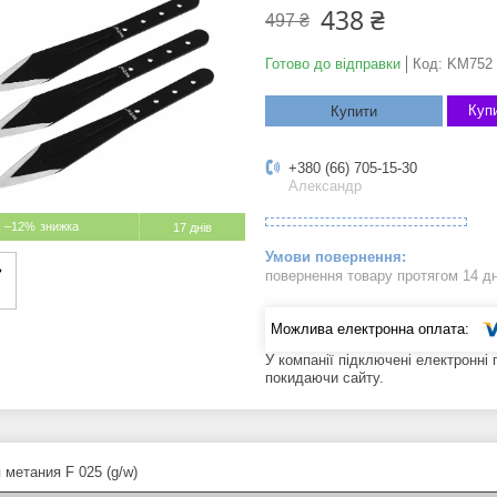
438 ₴
497 ₴
Готово до відправки
Код:
KM752
Купи
Купити
+380 (66) 705-15-30
Александр
–12%
17 днів
повернення товару протягом 14 д
У компанії підключені електронні
покидаючи сайту.
 метания F 025 (g/w)