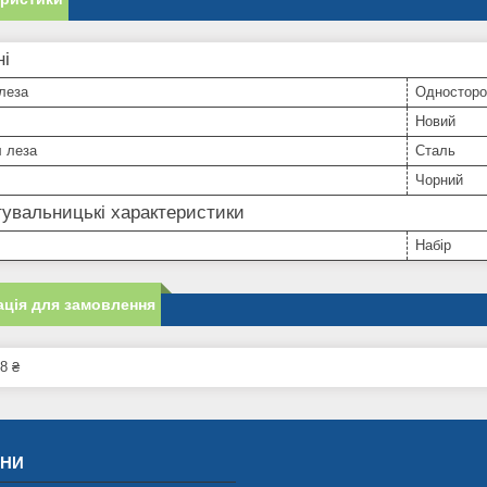
ні
леза
Односторо
Новий
л леза
Сталь
Чорний
увальницькі характеристики
Набір
ція для замовлення
8 ₴