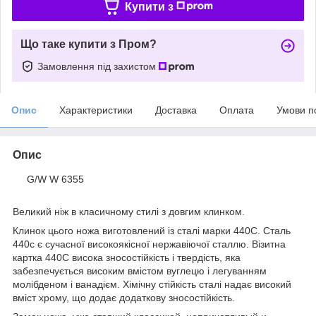
Купити з
Що таке купити з Пром?
Замовлення під захистом
Опис
Характеристики
Доставка
Оплата
Умови п
Опис
G/W W 6355
Великий ніж в класичному стилі з довгим клинком.
Клинок цього ножа виготовлений із сталі марки 440С. Сталь
440с є сучасної високоякісної нержавіючої сталлю. Візитна
картка 440С висока зносостійкість і твердість, яка
забезпечується високим вмістом вуглецю і легуванням
молібденом і ванадієм. Хімічну стійкість сталі надає високий
вміст хрому, що додає додаткову зносостійкість.