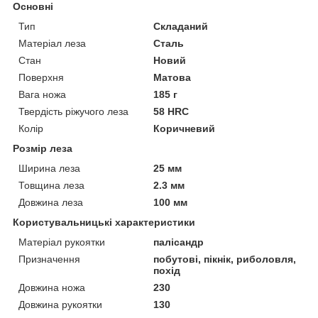
Основні
Тип
Складаний
Матеріал леза
Сталь
Стан
Новий
Поверхня
Матова
Вага ножа
185 г
Твердість ріжучого леза
58 HRC
Колір
Коричневий
Розмір леза
Ширина леза
25 мм
Товщина леза
2.3 мм
Довжина леза
100 мм
Користувальницькі характеристики
Матеріал рукоятки
палісандр
Призначення
побутові, пікнік, риболовля,
похід
Довжина ножа
230
Довжина рукоятки
130