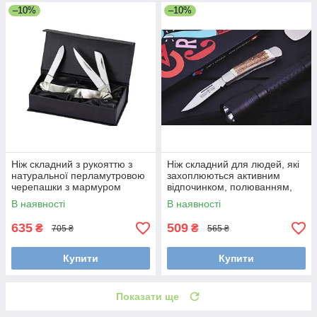
–10%
–10%
Ніж складний з рукояттю з
Ніж складний для людей, які
натуральної перламутровою
захоплюються активним
черепашки з мармуром
відпочинком, полюванням,
риболовлею, подорожами
В наявності
В наявності
635
509
₴
₴
705 ₴
565 ₴
Купити
Купити
Показати ще