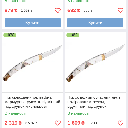
В наявності
В наявності
носіння
879
692
₴
₴
1 098 ₴
777 ₴
Купити
Купити
–10%
–10%
Ніж складаний рельєфна
Ніж складний сучасний ніж з
мармурова рукоять відмінний
полірованим лезом,
подарунок мисливцеві,
відмінний подарунок
рибалці або туризм
мисливцеві або рибалці
В наявності
В наявності
2 319
1 609
₴
₴
2 576 ₴
1 788 ₴