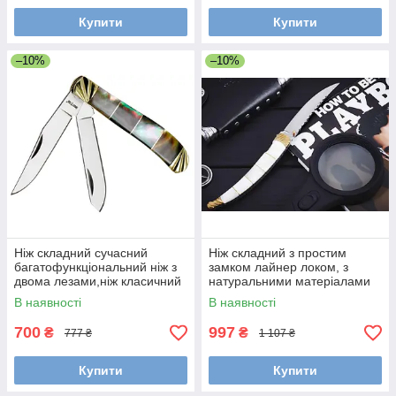
Купити
Купити
–10%
–10%
Ніж складний сучасний
Ніж складний з простим
багатофункціональний ніж з
замком лайнер локом, з
двома лезами,ніж класичний
натуральними матеріалами
В наявності
В наявності
700
997
₴
₴
777 ₴
1 107 ₴
Купити
Купити