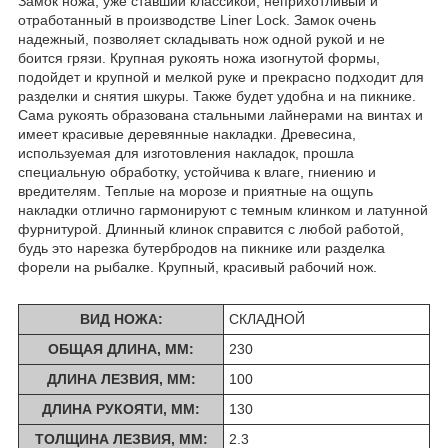
Замок ножа, уже ставший классикой, неприхотливый и
отработанный в производстве Liner Lock. Замок очень
надежный, позволяет складывать нож одной рукой и не
боится грязи. Крупная рукоять ножа изогнутой формы,
подойдет и крупной и мелкой руке и прекрасно подходит для
разделки и снятия шкуры. Также будет удобна и на пикнике.
Сама рукоять образована стальными лайнерами на винтах и
имеет красивые деревянные накладки. Древесина,
используемая для изготовления накладок, прошла
специальную обработку, устойчива к влаге, гниению и
вредителям. Теплые на морозе и приятные на ощупь
накладки отлично гармонируют с темным клинком и латунной
фурнитурой. Длинный клинок справится с любой работой,
будь это нарезка бутербродов на пикнике или разделка
форели на рыбалке. Крупный, красивый рабочий нож.
ВИД НОЖА:
СКЛАДНОЙ
ОБЩАЯ ДЛИНА, ММ:
230
ДЛИНА ЛЕЗВИЯ, ММ:
100
ДЛИНА РУКОЯТИ, ММ:
130
ТОЛЩИНА ЛЕЗВИЯ, ММ:
2.3