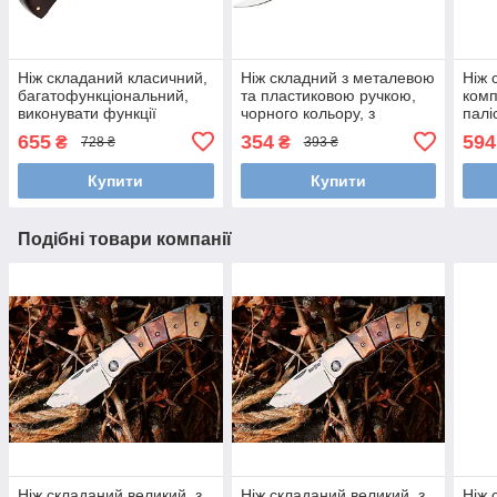
Ніж складаний класичний,
Ніж складний з металевою
Ніж 
багатофункціональний,
та пластиковою ручкою,
комп
виконувати функції
чорного кольору, з
палі
консервного ножа і
малюнком на лезі ножа,
повн
655
354
594
₴
₴
728 ₴
393 ₴
штопора, великий
легкий
зруч
Купити
Купити
Подібні товари компанії
Ніж складаний великий, з
Ніж складаний великий, з
Ніж 