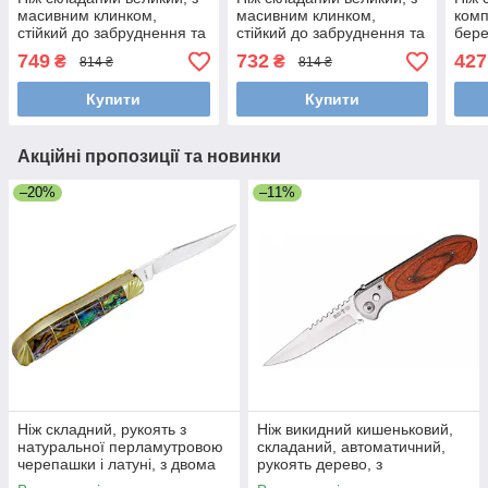
масивним клинком,
масивним клинком,
комп
стійкий до забруднення та
стійкий до забруднення та
бере
вологи, рукоять з капової
вологи, рукоять з капової
фаль
749
732
427
₴
₴
814 ₴
814 ₴
берези,
берези,
насі
пал
Купити
Купити
Акційні пропозиції та новинки
–20%
–11%
Ніж складний, рукоять з
Ніж викидний кишеньковий,
натуральної перламутровою
складаний, автоматичний,
черепашки і латуні, з двома
рукоять дерево, з
клинками, із дзеркальною
запобіжником, з кліпсою для