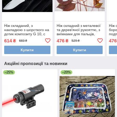
Ніж складаний, з
Ніж складний з металевої
Ніж 
накладкою з шорсткого на
та дерев'яної рукояттю, з
боро
дотик композиту G 10, с
виїмками для пальців,
подп
вифрезеруваньми
надійний і простий
руко
614
476
476
₴
₴
683 ₴
529 ₴
виїмками і насічками
накл
Купити
Купити
Акційні пропозиції та новинки
–25%
–20%