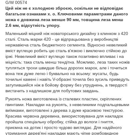
G/W 00574
Цей ніж не є холодною зброєю, оскільки не відповідає
багатьом ознаками х. о. Ключовими параметрами даного
ножа є довжина леза менше 90 мм, товщина леза менш
2.6 мм, відсутність упору.
Маленький міцний ніж новаторського дизайну з клинком з 420
сталі. Сталь марки 420 - це відпрацьована у виробництві
нержавіюча сталь бюджетного сегмента. Відносно невеликий
вміст вуглецю робить цю сталь в'язкою і виключно стійкою до
іржі. Невеликий вміст вуглецю також позитивно впливає і на
міцність: така сталь менш тендітна. Можливо, леза таких ножів
тупляться трохи швидше більш дорогих марок, але і точиться
вона теж дуже легко і буквально на всьому: мусаты, будь
точильні камені і навіть V-образні точила без зусиль приведуть
затупившийся ніж в бойову форму без утруднень, а твердості
вистачить з надлишком для побутових завдань.
Рукоять ножа виготовлена із сталевих пластин, скріплених
гвинтами. Накладки на рукоять, з невеликими подпальцевыми
виїмками, виготовлені з дерева з дуже красивою текстурою.
Красива червона деревина, використовувана для накладок
пройшла спеціальну обробку, стійка до вологи і гниття,
приємна на дотик і просто чудово виглядає. Для надійного
утримання дерев'яні накладки мають чіпке ромбовидное