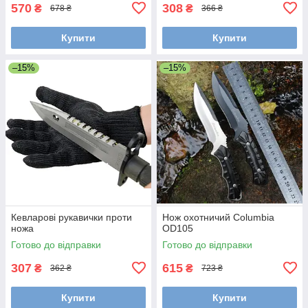
570
308
₴
₴
678 ₴
366 ₴
Купити
Купити
–15%
–15%
Кевларові рукавички проти
Нож охотничий Columbia
ножа
OD105
Готово до відправки
Готово до відправки
307
615
₴
₴
362 ₴
723 ₴
Купити
Купити