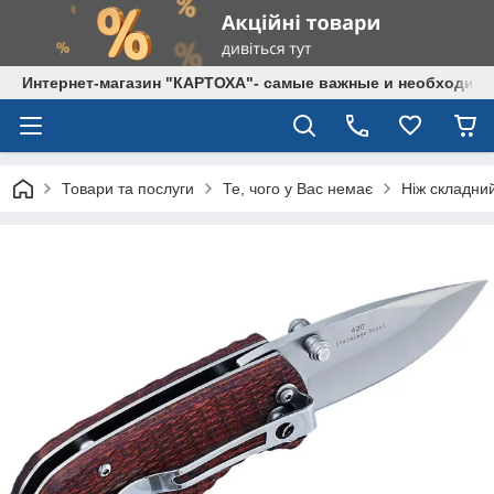
Интернет-магазин "КАРТОХА"- самые важные и необходим
Товари та послуги
Те, чого у Вас немає
Ніж складний