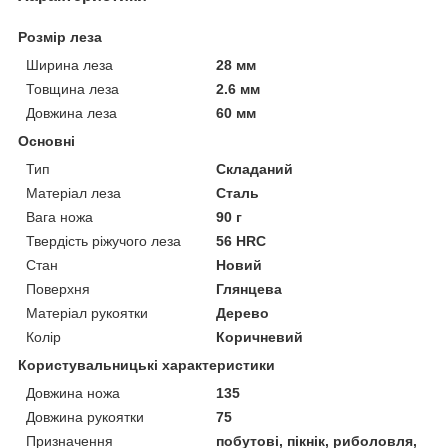
Розмір леза
Ширина леза
28 мм
Товщина леза
2.6 мм
Довжина леза
60 мм
Основні
Тип
Складаний
Матеріал леза
Сталь
Вага ножа
90 г
Твердість ріжучого леза
56 HRC
Стан
Новий
Поверхня
Глянцева
Матеріал рукоятки
Дерево
Колір
Коричневий
Користувальницькі характеристики
Довжина ножа
135
Довжина рукоятки
75
Призначення
побутові, пікнік, риболовля,