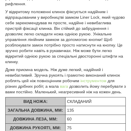
рифлення.
У відкритому положенні клинок фіксується надійним і
відпрацьованим у виробництві замком Liner Lock, який чудово
себе зарекомендував як просте, надійне і невибаглива
пристрій фіксації клинка. Він стійкий до забруднення і
дозволяє легко складати ножа однією рукою. Унікальне
управління лінійним замком за допомогою кнопки! Щоб
розблокувати замок потрібно просто натиснути на кнопку. Це
зручно робити навіть в рукавичках. Ніж може бути легко
відкритий однією рукою за спеціальні двосторонні штифти на
клинку.
Дуже приємна модель. Ніж дуже легкий, надійний і
невибагливий. Зручна рукоять і грамотно виконаний клинок
роблять цей ніж повноцінним робочим
інструментом
для
різних дрібних робіт, а мала
вага
дозволить йому перебувати з
вами постійно. Маленький, неагресивний ніж на кожен день.
ВИД НОЖА:
СКЛАДАНИЙ
ЗАГАЛЬНА ДОВЖИНА, ММ:
135
ДОВЖИНА ЛЕЗА, ММ:
60
ДОВЖИНА РУКОЯТІ, ММ:
75