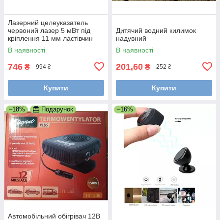
Лазерний целеуказатель
червоний лазер 5 мВт під
Дитячий водний килимок
кріплення 11 мм ластівчин
надувний
хвіст 21 мм планка Вівера
В наявності
В наявності
Пикатинни
746
201,60
₴
₴
994 ₴
252 ₴
Купити
Купити
–18%
Подарунок
–16%
Автомобільний обігрівач 12В