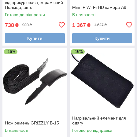
від прикурювача, керамічний
Польща, авто
Міні IP Wi-Fi HD камера A9
тепловентилятор 12В
Готово до відправки
В наявності
738
1 367
₴
₴
900 ₴
1 627 ₴
Купити
Купити
–16%
–16%
Нагрівальний елемент для
Нож ремень GRIZZLY B-15
одягу
В наявності
Готово до відправки