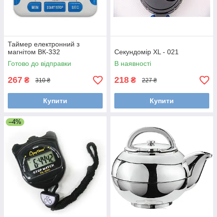
Таймер електронний з
магнітом ВК-332
Секундомір XL - 021
Готово до відправки
В наявності
267
218
₴
₴
310 ₴
227 ₴
Купити
Купити
–4%