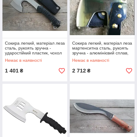
Сокира легкий, матеріал леза
Сокира легкий, матеріал леза
сталь, рукоять зручна -
мартенситна сталь, рукоять
ударостійкий пластик, чохол
зручна - алюмінієвий сплав,
в подарунок
чохол в подарунок
Немає в наявності
Немає в наявності
1 401
2 712
₴
₴