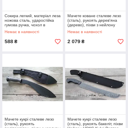
Сокира легкий, матеріал леза
Мачете коване сталеве лезо
ножова сталь, ударостійка
(сталь), рукоять дерев'яна
гумова ручка, чохол в
(дерево), піхви з нейлону
подарунок
відмінна якість
Немає в наявності
Немає в наявності
588
2 079
₴
₴
Мачете кукрі сталеве лезо
Мачете кукрі сталеве лезо
(сталь), рукоять
(сталь), рукоять бакеліт, піхви