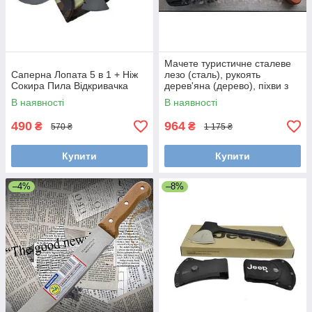
Мачете туристичне сталеве
Саперна Лопата 5 в 1 + Ніж
лезо (сталь), рукоять
Сокира Пила Відкривачка
дерев'яна (дерево), піхви з
нейлону відмінна якість
В наявності
В наявності
490
964
₴
₴
570 ₴
1 175 ₴
Купити
Купити
–4%
–8%