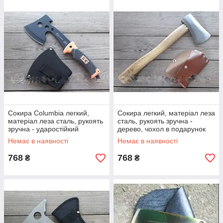
Сокира Columbia легкий,
Сокира легкий, матеріал леза
матеріал леза сталь, рукоять
сталь, рукоять зручна -
зручна - ударостійкий
дерево, чохол в подарунок
пластик, чохол в подарунок
Немає в наявності
Немає в наявності
768
768
₴
₴