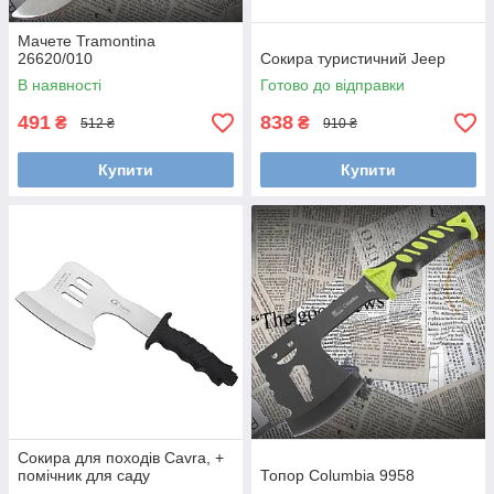
Мачете Tramontina
26620/010
Сокира туристичний Jeep
В наявності
Готово до відправки
491
838
₴
₴
512 ₴
910 ₴
Купити
Купити
Сокира для походів Cavra, +
помічник для саду
Топор Columbia 9958