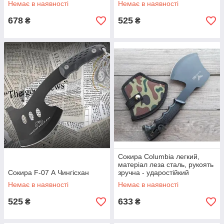
Немає в наявності
Немає в наявності
678
525
₴
₴
Сокира Columbia легкий,
матеріал леза сталь, рукоять
Сокира F-07 А Чингісхан
зручна - ударостійкий
пластик, чохол в подарунок
Немає в наявності
Немає в наявності
525
633
₴
₴