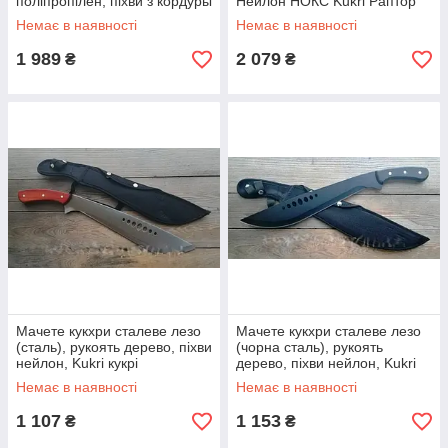
поліпропілен, піхви з кордуры
Нейлон НОКС Kukri Раптор
Cold Steel Kukri
відмінний ніж на подарунок
Немає в наявності
Немає в наявності
1 989
2 079
₴
₴
Мачете кукхри сталеве лезо
Мачете кукхри сталеве лезо
(сталь), рукоять дерево, піхви
(чорна сталь), рукоять
нейлон, Kukri кукрі
дерево, піхви нейлон, Kukri
кукрі
Немає в наявності
Немає в наявності
1 107
1 153
₴
₴