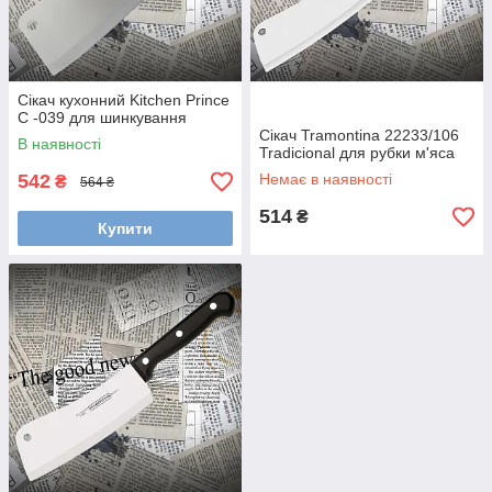
Сікач кухонний Kitchen Prince
C -039 для шинкування
Сікач Tramontina 22233/106
В наявності
Tradicional для рубки м'яса
542
Немає в наявності
₴
564 ₴
514
₴
Купити