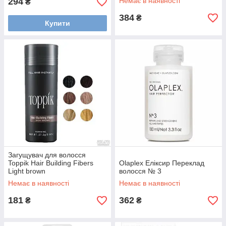
294
Немає в наявності
₴
384
₴
Купити
Загущувач для волосся
Toppik Hair Building Fibers
Olaplex Еліксир Переклад
Light brown
волосся № 3
Немає в наявності
Немає в наявності
181
362
₴
₴