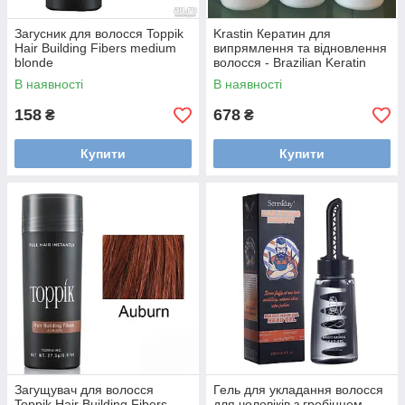
Загусник для волосся Toppik
Krastin Кератин для
Hair Building Fibers medium
випрямлення та відновлення
blonde
волосся - Brazilian Keratin
Treatment 1000 мл
В наявності
В наявності
158
678
₴
₴
Купити
Купити
Загущувач для волосся
Гель для укладання волосся
Toppik Hair Building Fibers
для чоловіків з гребінцем