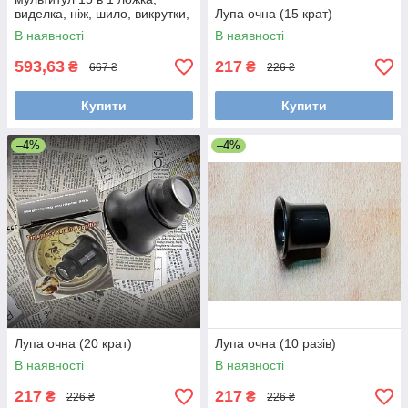
виделка, ніж, шило, викрутки,
Лупа очна (15 крат)
пила, ножиці, штопор,
В наявності
В наявності
напилок
593,63
217
₴
₴
667 ₴
226 ₴
Купити
Купити
–4%
–4%
Лупа очна (20 крат)
Лупа очна (10 разів)
В наявності
В наявності
217
217
₴
₴
226 ₴
226 ₴