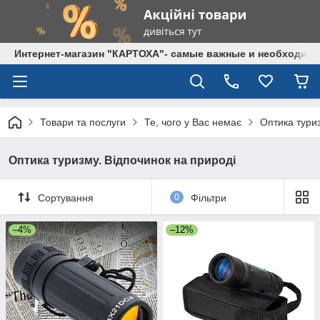
Интернет-магазин "КАРТОХА"- самые важные и необходим
Товари та послуги
Те, чого у Вас немає
Оптика туриз
Оптика туризму. Відпочинок на природі
Сортування
0
Фільтри
–4%
–12%