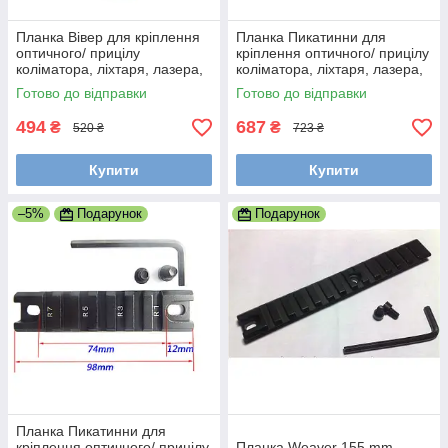
Планка Вівер для кріплення
Планка Пикатинни для
оптичного/ прицілу
кріплення оптичного/ прицілу
коліматора, ліхтаря, лазера,
коліматора, ліхтаря, лазера,
ЛЦУ 21 мм
ЛЦУ 21 мм
Готово до відправки
Готово до відправки
494
687
₴
₴
520 ₴
723 ₴
Купити
Купити
–5%
Подарунок
Подарунок
Планка Пикатинни для
кріплення оптичного/ прицілу
Планка Weaver 155 mm,