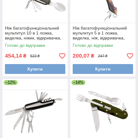
Ніж багатофункціональний
Ніж багатофункціональний
мультитул 10 в 1 ложка,
мультитул 5 в 1 ложка,
виделка, ніжик, відкривачка,
виделка, ніж, відкривачка,
штопор, шило, пилка, гачок
консервний ніж, штопор,
Готово до відправки
Готово до відправки
викрутка
454,14
200,07
₴
₴
522 ₴
247 ₴
Купити
Купити
–12%
–14%