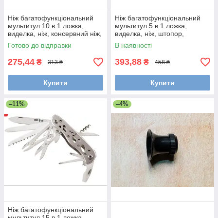
Ніж багатофункціональний
Ніж багатофункціональний
мультитул 10 в 1 ложка,
мультитул 5 в 1 ложка,
виделка, ніж, консервний ніж,
виделка, ніж, штопор,
шило, штопор, штопор,
консервний ніж
Готово до відправки
В наявності
викрутка
275,44
393,88
₴
₴
313 ₴
458 ₴
Купити
Купити
–11%
–4%
Ніж багатофункціональний
мультитул 15 в 1 ложка,