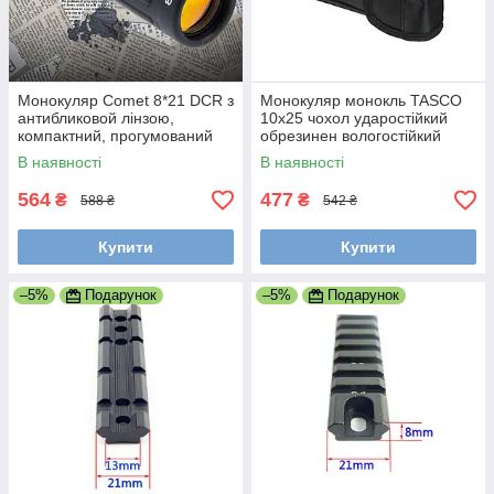
Монокуляр Comet 8*21 DCR з
Монокуляр монокль TASCO
антибликовой лінзою,
10x25 чохол ударостійкий
компактний, прогумований
обрезинен вологостійкий
корпус, шнурок для носіння
корпус ремінь
В наявності
В наявності
564
477
₴
₴
588 ₴
542 ₴
Купити
Купити
–5%
Подарунок
–5%
Подарунок