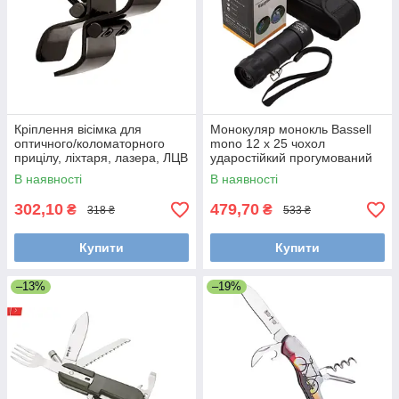
Кріплення вісімка для
Монокуляр монокль Bassell
оптичного/коломаторного
mono 12 x 25 чохол
прицілу, ліхтаря, лазера, ЛЦВ
ударостійкий прогумований
вологостійкий корпус ремінь
В наявності
В наявності
302,10
479,70
₴
₴
318 ₴
533 ₴
Купити
Купити
–13%
–19%