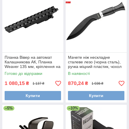
Планка Вівер на автомат
Мачете ніж нескладне
Калашникова АК, Планка
сталеве лезо (чорна сталь),
Weaver 135 мм, кріплення на
ручка міцний пластик, чохол
прицільну планку
піхви штучних шкіряних
Готово до відправки
В наявності
волокон
1 080,15
870,24
₴
₴
1 137 ₴
1 036 ₴
Купити
Купити
–5%
–10%